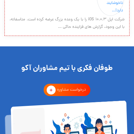
شرکت اپل iOS 10.0.3 را با یک وعده بزرگ عرضه کرده است. متاسفانه،
با این وجود، گزارش های فزاینده حاکی ...
طوفان فکری با تیم مشاوران آکو
درخواست مشاوره