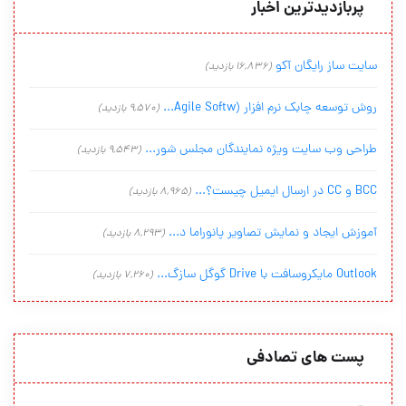
پربازدیدترین اخبار
سایت ساز رایگان آکو
(16,836 بازدید)
روش توسعه چابک نرم افزار (Agile Softw...
(9,570 بازدید)
طراحی وب سایت ویژه نمایندگان مجلس شور...
(9,543 بازدید)
BCC و CC در ارسال ایمیل چیست؟...
(8,965 بازدید)
آموزش ایجاد و نمایش تصاویر پانوراما د...
(8,293 بازدید)
Outlook مایکروسافت با Drive گوگل سازگ...
(7,260 بازدید)
پست های تصادفی