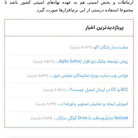
ارتباطات و بخش امنیتی هم به عهده نهادهای امنیتی کشور باشد تا
مجموعا استفاده درستی از این نرم‌افزارها صورت گیرد.
پربازدیدترین اخبار
سایت ساز رایگان آکو
(16,832 بازدید)
روش توسعه چابک نرم افزار (Agile Softw...
(9,567 بازدید)
طراحی وب سایت ویژه نمایندگان مجلس شور...
(9,542 بازدید)
BCC و CC در ارسال ایمیل چیست؟...
(8,957 بازدید)
آموزش ایجاد و نمایش تصاویر پانوراما د...
(8,292 بازدید)
Outlook مایکروسافت با Drive گوگل سازگ...
(7,259 بازدید)