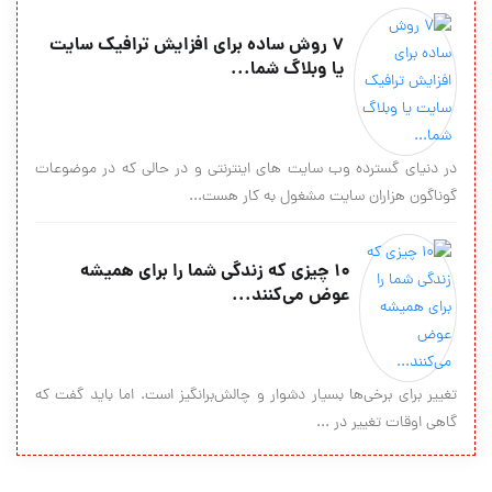
7 روش ساده براي افزايش ترافيک سايت
يا وبلاگ شما...
در دنياي گسترده وب سايت هاي اينترنتي و در حالي که در موضوعات
گوناگون هزاران سايت مشغول به کار هست...
10 چیزی که زندگی شما را برای همیشه
عوض می‌کنند...
تغییر برای برخی‌ها بسیار دشوار و چالش‌برانگیز است. اما باید گفت که
گاهی اوقات تغییر در ...