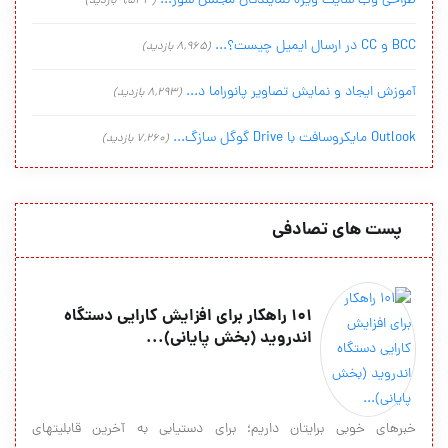
طراحی وب سایت ویژه نمایندگان مجلس شور...
(9,543 بازدید)
BCC و CC در ارسال ایمیل چیست؟...
(8,965 بازدید)
آموزش ایجاد و نمایش تصاویر پانوراما د...
(8,293 بازدید)
Outlook مایکروسافت با Drive گوگل سازگ...
(7,260 بازدید)
پست های تصادفی
101 راهکار برای افزایش کارایی دستگاه
اندروید (بخش پایانی)...
خبرهای خوبی برایتان داریم؛ برای دستیابی به آخرین قابلیت‎های