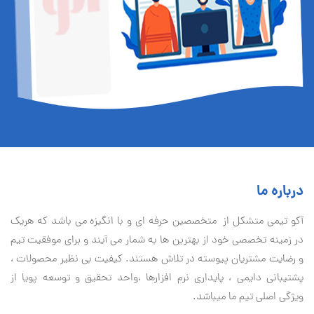
درباره ما
آكو تيمی متشکل از متخصصین حرفه ای و با انگیزه می باشد که هریک
در زمینه تخصصی خود از بهترین ها به شمار می آیند و برای موفقیت تيم
و رضایت مشتریان پیوسته در تلاش هستند. کیفیت بی نظير محصولات ،
پشتیبانی دايمی ، پایداری نرم افزارها ،واحد تحقیق و توسعه پویا از
ویژگی اصلی تیم ما میباشد.