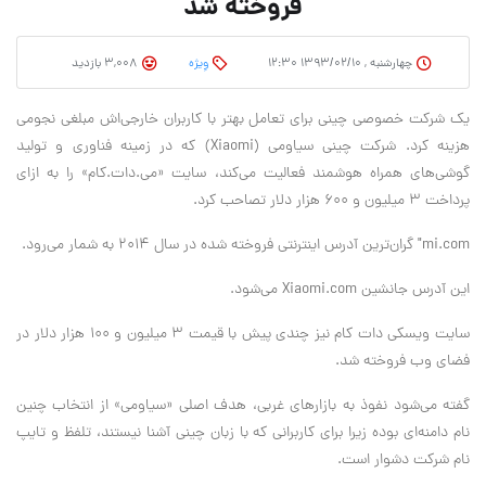
فروخته شد
چهارشنبه , ۱۳۹۳/۰۲/۱۰ ۱۲:۳۰
وِیژه
3,008 بازدید
یک شرکت خصوصی چینی برای تعامل بهتر با کاربران خارجی‌اش مبلغی نجومی
هزینه کرد. شرکت چینی سیاومی (Xiaomi) که در زمینه فناوری و تولید
گوشی‌های همراه هوشمند فعالیت می‌کند، سایت «می.دات.کام» را به ازای
پرداخت ۳ میلیون و ۶۰۰ هزار دلار تصاحب کرد.
mi.com" گران‌ترین آدرس اینترنتی فروخته شده در سال ۲۰۱۴ به شمار می‌رود.
این آدرس جانشین Xiaomi.com می‌شود.
سایت ویسکی دات کام نیز چندی پیش با قیمت ۳ میلیون و ۱۰۰ هزار دلار در
فضای وب فروخته شد.
گفته می‌شود نفوذ به بازارهای غربی، هدف اصلی «سیاومی» از انتخاب چنین
نام دامنه‌ای بوده زیرا برای کاربرانی که با زبان چینی آشنا نیستند، تلفظ و تایپ
نام شرکت دشوار است.