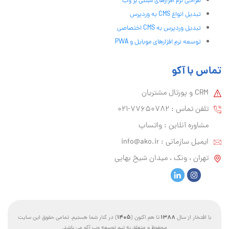
طراحی نرم افزارهای مبتنی بر وب
تبدیل انواع CMS به وردپرس
تبدیل وردپرس به CMS اختصاصی
توسعه نرم افزارهای موبایل و PWA
تماس با آکو
CRM و پورتال مشتریان
تلفن تماس :‌ 77650782-021
مشاوره آنلاین : واتساپ
ایمیل سازمانی :‌
info@ako.ir
تهران ، ونک ، میدان شیخ بهایی
1405
1388
با افتخار از سال
تا هم اکنون (
) در کنار شما هستیم. تمامی حقوق این سایت
محفوظ و متعلق به تیم توسعه وب آکو می باشد.