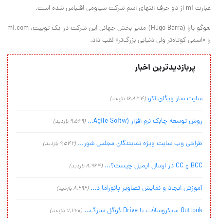
عبارت mi از دو حرف انتهای اسم شرکت سیاومی اقتباس شده است.
هوگو بارا (Hugo Barra) مدیر بخش جهانی این شرکت در یک توییت، mi.com
را «اسمی کوتاه‌تر ولی دنیایی بزرگ‌تر» لقب داد.
پربازدیدترین اخبار
سایت ساز رایگان آکو
(16,834 بازدید)
روش توسعه چابک نرم افزار (Agile Softw...
(9,569 بازدید)
طراحی وب سایت ویژه نمایندگان مجلس شور...
(9,542 بازدید)
BCC و CC در ارسال ایمیل چیست؟...
(8,964 بازدید)
آموزش ایجاد و نمایش تصاویر پانوراما د...
(8,292 بازدید)
Outlook مایکروسافت با Drive گوگل سازگ...
(7,260 بازدید)