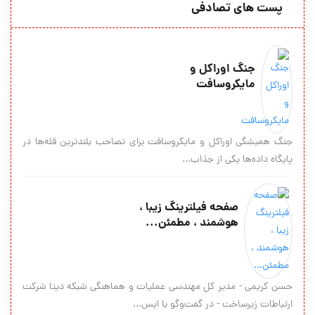
پست های تصادفی
جنگ اوراکل و
مايکروسافت
جنگ همیشگی اوراکل و مایکروسافت برای تصاحب بلندترین قله‌ها در
پایگاه داده‌ها یکی از جذاب...
صفحه‌ فيلترينگ زیبا ،
هوشمند ، مطمئن...
حسن كريمي - مدير كل مهندسي عمليات و هماهنگي شبكه ديتا شركت
ارتباطات زيرساخت - در گفت‌وگو با ايس...