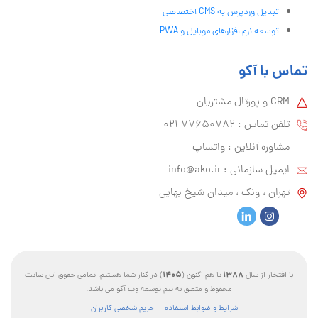
تبدیل وردپرس به CMS اختصاصی
توسعه نرم افزارهای موبایل و PWA
تماس با آکو
CRM و پورتال مشتریان
تلفن تماس :‌ 77650782-021
مشاوره آنلاین : واتساپ
ایمیل سازمانی :‌
info@ako.ir
تهران ، ونک ، میدان شیخ بهایی
1405
1388
با افتخار از سال
تا هم اکنون (
) در کنار شما هستیم. تمامی حقوق این سایت
محفوظ و متعلق به تیم توسعه وب آکو می باشد.
شرایط و ضوابط استفاده
حریم شخصی کاربران