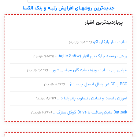
جدیدترین روشهـای افزایش رتبـه و رنک الکسا
پربازدیدترین اخبار
سایت ساز رایگان آکو
(16,834 بازدید)
روش توسعه چابک نرم افزار (Agile Softw...
(9,569 بازدید)
طراحی وب سایت ویژه نمایندگان مجلس شور...
(9,542 بازدید)
BCC و CC در ارسال ایمیل چیست؟...
(8,962 بازدید)
آموزش ایجاد و نمایش تصاویر پانوراما د...
(8,292 بازدید)
Outlook مایکروسافت با Drive گوگل سازگ...
(7,260 بازدید)