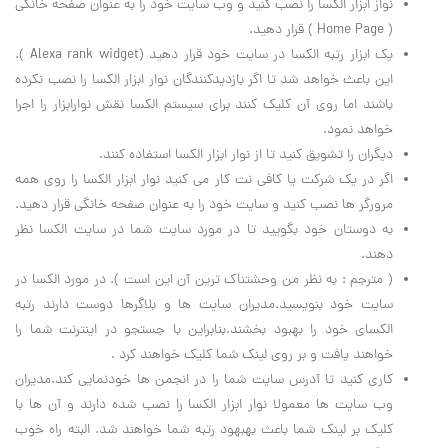
نواز ابزار الکسا را نصب کنید و وب سایت خود را به عنوان صفحه خانگی
( Home Page ) قرار دهید.
یک ابزار رتبه الکسا در سایت خود قرار دهید (Alexa rank widget ).
این باعث خواهد شد تا اگر بازدیدکنندگان نوار ابزار الکسا را نصب نکرده
باشند اما روی آن کلیک کنند برای سیستم الکسا نقش نوارابزار را اجرا
خواهد نمود.
دیگران را تشویق کنید تا از نوار ابزار الکسا استفاده کنند.
اگر در یک شرکت یا کافی نت کار می کنید نوار ابزار الکسا را روی همه
مرورگر ها نصب کنید و سایت خود را به عنوان صفحه خانگی قرار دهید.
به دوستان خود بگویید تا در مورد سایت شما در سایت الکسا نظر
دهند.
( مترجم : به نظر من وحشتناک ترین آن این است ). در مورد الکسا در
سایت خود بنویسید.مدیران سایت ها و بلاگرها دوست دارند رتبه
الکسای خود را بهبود بخشند.بنابراین با جستجو در اینترنت شما را
خواهند یافت و بر روی لینک شما کلیک خواهند کرد .
کاری کنید تا آدرس سایت شما را در انجمن ها خودنمایی کند.مدیران
وب سایت ها معمولا نوار ابزار الکسا را نصب شده دارند و آن ها با
کلیک بر لینک شما باعث بهبهود رتبه شما خواهند شد. البته راه خوب