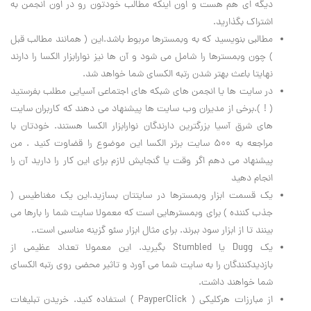
دیگه ای هم هست و اون اینکه مطالب خودتون رو در اون انجمن به
اشتراک بگذارید.
مطالبی بنویسید که به وبمسترها مربوط باشد.این ( همانند مطالب قبل
) چون وبمسترها را شامل می شود و آن ها نیز نوارابزار الکسا را دارند
نهایتا باعث بهتر شدن رتبه الکسای شما خواهد شد.
در سایت ها یا انجمن های شبکه های اجتماعی آسیایی مطلب بفرستید
( ! ).برخی از مدیران وب سایت ها پیشنهاد می دهند که کاربران سایت
های شرق آسیا بزرگترین دارندگان نوارابزار الکسا هستند. خودتان با
مراجعه به ۵۰۰ سایت برتر الکسا این موضوع را قضاوت کنید . من
پیشنهاد می دهم اگر وقت یا گنجایش لازم برای این کار را دارید آن را
انجام دهید
یک قسمت ابزار وبمسترها در سایتتان بسازید.این یک مغناطیس (
جذب کننده ) برای وبمسترهایی است که معمولا سایت شما را بارها می
بینند تا از ابزار سود ببرند. برای مثال ابزار سئو گزینه مناسبی است..
یک Dugg یا Stumbled بگیرید. این معمولا تعداد عظیمی از
بازدیدکنندگان را به سایت شما می آورد و تاثیر محضی روی رتبه الکسای
شما خواهند داشت.
از مبارزات هرکلیکی ( PayperClick ) استفاده کنید. خریدن تبلیغات