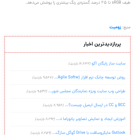
طیف
sRGB
تا ۲۵ درصد گستره‌ی رنگ بیشتری را پوشش می‌دهد.
زومیت
منبع:
پربازدیدترین اخبار
سایت ساز رایگان آکو
(16,832 بازدید)
روش توسعه چابک نرم افزار (Agile Softw...
(9,567 بازدید)
طراحی وب سایت ویژه نمایندگان مجلس شور...
(9,542 بازدید)
BCC و CC در ارسال ایمیل چیست؟...
(8,956 بازدید)
آموزش ایجاد و نمایش تصاویر پانوراما د...
(8,292 بازدید)
Outlook مایکروسافت با Drive گوگل سازگ...
(7,259 بازدید)