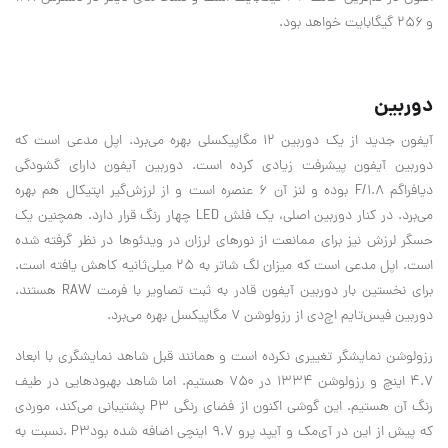
و ۲۵۶ گیگابایت خواهد بود
.
دوربین
آیفون جدید از یک دوربین ۱۲ مگاپیکسلی بهره می‌برد. اپل مدعی است که
دوربین آیفون پیشرفت زیادی کرده است. دوربین آیفون دارای گشودگی
دیافراگم
F/1.8
بوده و لنز آن ۶ عنصره است و از لرزش‌گیر اپتیکال هم بهره
می‌برد. در کنار دوربین اصلی، یک فلش
LED
چهار رنگ قرار دارد. همچنین یک
حسگر لرزش نیز برای ممانعت از نورهای لرزان در ویدئوها در نظر گرفته شده
است. اپل مدعی است که میزان لگ شاتر به ۲۵ میلی‌ثانیه کاهش یافته است.
برای نخستین بار دوربین آیفون قادر به ثبت تصاویر با فرمت
RAW
هستند.
دوربین فیس‌تایم اچ‌دی از رزولوشن ۷ مگاپیکسل بهره می‌برد
.
رزولوشن نمایشگر تغییری نکرده است و همانند قبل شاهد نمایشگری با ابعاد
۴.۷ اینچ و رزولوشن ۱۳۳۴ در ۷۵۰ هستیم. اما شاهد بهبودهایی در طیف
رنگ آن هستیم. این گوشی اکنون از فضای رنگی
P3
پشتیبانی می‌کند، موردی
که پیش از این در آی‌مک و آیپد پرو ۹.۷ اینچی اضافه شده بود
. P3
نسبت به