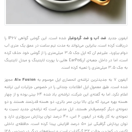
ضد آب و ضد گردوغبار
ایفون جدید
شده است. این گوشی گواهی
IP67
را
دریافت کرده است، بنابراین می‌تواند به مدت نیم ساعت در عمق یک متری آب
دوام بیاورد. علیرغم آن که اپل جک ۳.۵ میلی‌متری را از گوشی خود حذف کرده
است، اما در داخل جعبه‌ی آن
EarPod
هایی با پورت لایتنینگ و مبدل لایتنینگ
به جک ۳.۵ میلی‌متری را تعبیه کرده است
.
A10 Fusion
آیفون 7 به جدیدترین تراشه‌ی انحصاری اپل موسوم به
مجهز
شده است. طبق معمول اپل اطلاعات چندانی را در خصوص جزئیات این تراشه
اعلام نکرد. اما به گفته‌ی این شرکت، تراشه‌ی یاد شده ۶۴ بیتی بوده و از چهار
هسته بهره می‌برد که برای بالا بردن عمر باتری، دو هسته قدرتمند هستند و دو
نمونه‌ی دیگر کم‌مصرف‌تر هستند. اپل مدعی است که تراشه‌ی جدید نسبت به
نمونه‌ی به کار رفته در آیفون ۶ اس، ۴۰ درصد توان پردازش سریع‌تری دارد و
توان پردازش گرافیکی نیز ۵۰ درصد افزایش پیدا کرده است. حافظه‌ی داخلی
اکنون در کم‌ترین حالت ۳۲ گیگابایت است و نسخه‌های دیگر در دسترس ۱۲۸