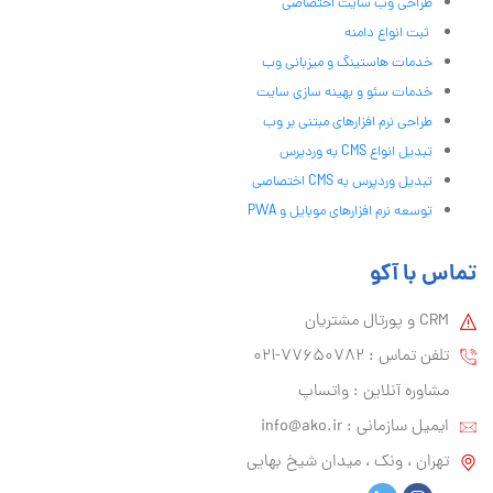
طراحی وب سایت اختصاصی
ثبت انواع دامنه
خدمات هاستینگ و میزبانی وب
خدمات سئو و بهینه سازی سایت
طراحی نرم افزارهای مبتنی بر وب
تبدیل انواع CMS به وردپرس
تبدیل وردپرس به CMS اختصاصی
توسعه نرم افزارهای موبایل و PWA
تماس با آکو
CRM و پورتال مشتریان
تلفن تماس :‌ 77650782-021
مشاوره آنلاین : واتساپ
ایمیل سازمانی :‌
info@ako.ir
تهران ، ونک ، میدان شیخ بهایی