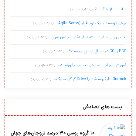
سایت ساز رایگان آکو
(16,831 بازدید)
روش توسعه چابک نرم افزار (Agile Softw...
(9,566 بازدید)
طراحی وب سایت ویژه نمایندگان مجلس شور...
(9,542 بازدید)
BCC و CC در ارسال ایمیل چیست؟...
(8,954 بازدید)
آموزش ایجاد و نمایش تصاویر پانوراما د...
(8,292 بازدید)
Outlook مایکروسافت با Drive گوگل سازگ...
(7,259 بازدید)
پست های تصادفی
10 گروه روسی 30 درصد تروجان‌های جهان