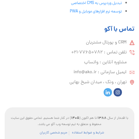
تبدیل وردپرس به CMS اختصاصی
توسعه نرم افزارهای موبایل و PWA
تماس با آکو
CRM و پورتال مشتریان
تلفن تماس :‌ 77650782-021
مشاوره آنلاین : واتساپ
ایمیل سازمانی :‌
info@ako.ir
تهران ، ونک ، میدان شیخ بهایی
1405
1388
با افتخار از سال
تا هم اکنون (
) در کنار شما هستیم. تمامی حقوق این سایت
محفوظ و متعلق به تیم توسعه وب آکو می باشد.
شرایط و ضوابط استفاده
حریم شخصی کاربران