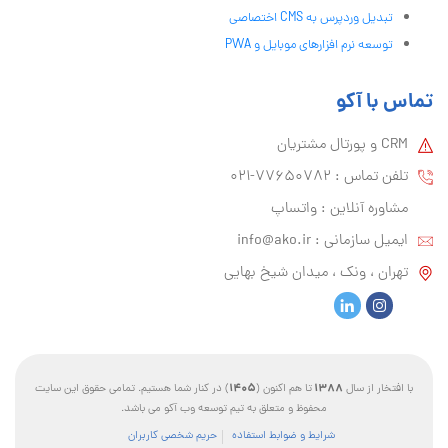
تبدیل وردپرس به CMS اختصاصی
توسعه نرم افزارهای موبایل و PWA
تماس با آکو
CRM و پورتال مشتریان
تلفن تماس :‌ 77650782-021
مشاوره آنلاین : واتساپ
ایمیل سازمانی :‌
info@ako.ir
تهران ، ونک ، میدان شیخ بهایی
1405
1388
با افتخار از سال
تا هم اکنون (
) در کنار شما هستیم. تمامی حقوق این سایت
محفوظ و متعلق به تیم توسعه وب آکو می باشد.
شرایط و ضوابط استفاده
حریم شخصی کاربران