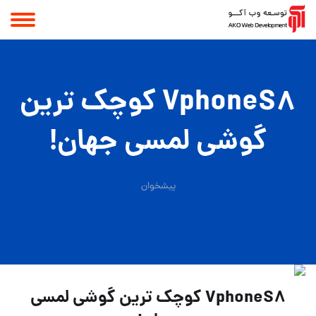
VphoneS8 کوچک ترین
گوشی لمسی جهان!
پیشخوان
VphoneS8 کوچک ترین گوشی لمسی