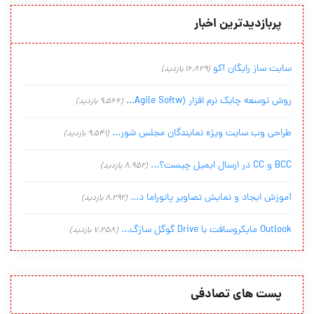
پربازدیدترین اخبار
سایت ساز رایگان آکو
(16,829 بازدید)
روش توسعه چابک نرم افزار (Agile Softw...
(9,566 بازدید)
طراحی وب سایت ویژه نمایندگان مجلس شور...
(9,541 بازدید)
BCC و CC در ارسال ایمیل چیست؟...
(8,952 بازدید)
آموزش ایجاد و نمایش تصاویر پانوراما د...
(8,292 بازدید)
Outlook مایکروسافت با Drive گوگل سازگ...
(7,258 بازدید)
پست های تصادفی