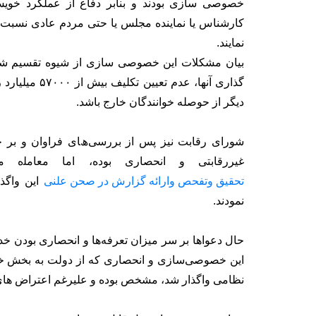
خصوصی سازی بودند و بنابر دفاع از عملکرد خو
کارشناس یا نماینده مجلس یا حتی مردم عادی نسبت 
نمایند.
بیان مشکلات این خصوصی سازی از شیوه تقسیم شبک
گذاری آنها، ع
دیگر از حوصله خوانندگان خارج باشد.
شورای رقابت نیز ﭘﺲ از ﺑﺮرﺳﯽ‌ھﺎی ﻓﺮاوان و بر خلا
ﻏﯿﺮرﻗﺎﺑﺘﯽ و اﻧﺤﺼﺎری ﺑﻮده، اﻣﺎ ﻣﻌﺎﻣﻠه ﻣ
تحقیق وتفحص وارائه گزارش در صحن علنی
این واگذا
نمودند.
حال دعواها بر سر میزان تعرفه‌ها و انحصاری بودن خد
این خصوصی‌سازی و انحصاری که از دولت به بخش خ
نظامی واگذار شد، مشخص بوده و علیرغم اعتراض های ف