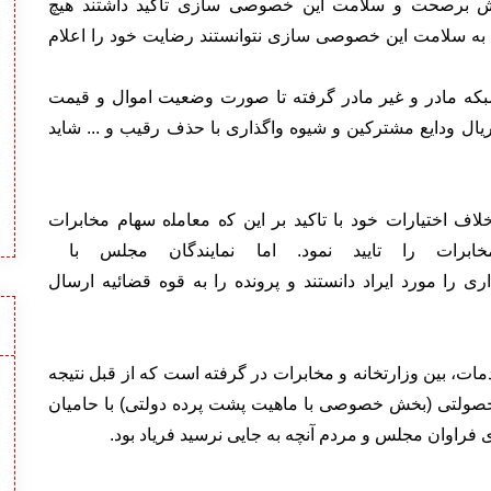
یش برصحت و سلامت این خصوصی سازی تأکید داشتند هیچ
به سلامت این خصوصی سازی نتوانستند رضایت خود را اعلام
ه مادر و غیر مادر گرفته تا صورت وضعیت اموال و قیمت
دم تعیین تکلیف بیش از ۵۷۰۰۰ میلیارد ریال ودایع مشترکین و شیوه واگذاری با حذف رقیب و ... شاید
ف اختیارات خود ﺑﺎ ﺗﺎﮐﯿﺪ ﺑﺮ اﯾﻦ ﮐه ﻣﻌﺎﻣﻠه ﺳﮭﺎم ﻣﺨﺎﺑﺮات
ﺨﺎﺑﺮات را ﺗﺎﯾﯿﺪ نمود. اما نمایندگان مجلس با
ری را مورد ایراد دانستند و پرونده را به قوه قضائیه ارسال
مات، بین وزارتخانه و مخابرات در گرفته است که از قبل نتیجه
صولتی (بخش خصوصی با ماهیت پشت پرده دولتی) با حامیان
راوان مجلس و مردم آنچه به جایی نرسید فریاد بود.