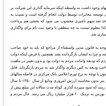
بهام وجود داشت به واسطه اینکه سرمایه گذاری این شرکت بر
 توسعه مخابرات توسط دولت انجام گرفته است و نسبت به
ه از سال ۱۳۵۰ تا ۱۳۸۸ از ایشان اخذ شد سهم ناچیزی محسوب می شود که بخشی هم پرداخت
ذا معلوم نیست به چه منطقی با وجود ثبت نام برای واگذاری
 سازی شد.
جه به قانون مدنی واستفتاء از مراجع که باید به خود صاحب
و چرا به ایشان بازگردانده نشد. همچنین با فرض اینکه دولت
که ودیعه وامانت مردم به دولت بود و بدون تغییر در ماهیت
 ودیعه به کس دیگری واگذار شد به مردم بازنگرداند. قابل
ینکه ارزش امروزی ودایع حتی از سال ۱۳۸۷ تاکنون با توجه به نرخ تورم اعلامی بانک مرکزی در فاصله سالهای
۸۷ تا ۹۱ و بدون توجه به ۶ ماهه ابتدای سال ۱۳۹۲ و نیز بدون محاسبه ارزش امروزی ودایع از سال ۱۳۵۰ تا سال
۱ هزار میلیارد ریال می رسد که سود سپرده گذاری کوتاه مدت سالانه این مبلغ بیش از
۱۰ هزار میلیارد ریال است و بر اساس متوسط بازده بورس به نزدیک ۶۰ هزار میلیارد ریال می رسد. حال مردم و