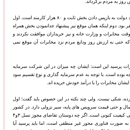
 روز به مردم برگرداند.
بامزه ترین بخش اظهارات مسئولین مخابرات، تهدید دولت به بازپس دادن بخش ثابت و ۸۰ هزار کارمند است. اول
واگذاری تعداد نیروهای مخابرات ۳۰ هزار نفر بود. دوم اینکه همان موقع نیز پیشنهاد جدانمودن بخش همراه
قت مخابرات و وزارت خانه و نیز خریداران موافقت نکردند و
که حتی به ارزش روز ودایع مردم نزد مخابرات آن موقع نمی
رات پرسید این است: ایشان چه میزان در این شرکت سرمایه
چه بوده است. با توجه به عدم سرمایه گذاری و نوع تقسیم سود
یشان مخابرات را با درآمد خودش خریده اند.
نکرده، شکی نیست. ولی چند نکته در این خصوص باید گفت؛ اول
صال و حتی قیمت سرویس های پایه، سیر نزولی دارد. در کشور
ما هنوز تمرکز بر حصول درآمد از سرویس های پایه وبی کیفیت کنونی است. اگر چه دوستان تقاضای مجوز نسل ۳و۴
ها به صورت فناوری محور غیر منطقی است، اما باید پرسید آیا