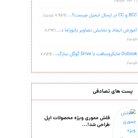
(9,542 بازدید)
BCC و CC در ارسال ایمیل چیست؟...
(8,959 بازدید)
آموزش ایجاد و نمایش تصاویر پانوراما د...
(8,292
بازدید)
Outlook مایکروسافت با Drive گوگل سازگ...
(7,259
بازدید)
پست های تصادفی
فلش مموری ویژه محصولات اپل
طراحی شد!...