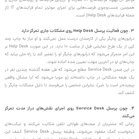
فراگیر آن بهبود فرآیندهای IT، نظارت و ارزیابی فرآیندها و رويه‌های جاری و
همچنین جست‌وجوی فرصت‌هایی برای اجرای موثرتر تمام فرآیندهای IT (از
جمله فرآیندهای Help Desk) است.
۳. چون فعالیت پرسنل Help Desk روی مشکلات جاری تمرکز دارد
درایورهای چاپگر یکی ار کارمندان درست عمل نمی‌کنند و او نیاز به چاپ چند
کپی از یک طرح نمایشی قبل از ساعت ۱۰ دارد. در این صورت Help Desk بر
این امر متمرکز می‌شود که درایورهای چاپگر او را تعمیر كند یا راه حلی بیابد که
چاپ‌های او در آخرين مهلت تعیین شده آماده شوند.
در این ضمن Service Desk مطلع می‌شود که طی هفته گذشته چندین نفر در
یک طبقه مشکلاتی در چاپ داشته‌اند (و جويا می‌شود که آيا مشکل واقعی
پيچيده‌‌تر است يا خير)، بنابراین شخصی را می‌فرستد تا دلیل مشکلات چاپگر را
کشف کند.
۴. چون پرسنل Service Desk روی اجرای نقش‌های دراز مدت تمرکز
می‌کنند
زمانی که مشتریان از صف‌های طولانی تلفن شکایت می‌کنند و تیکت‌های
درخواست کمک مفقود می‌شوند، وظیفه پرسنل Service Desk کشف اين