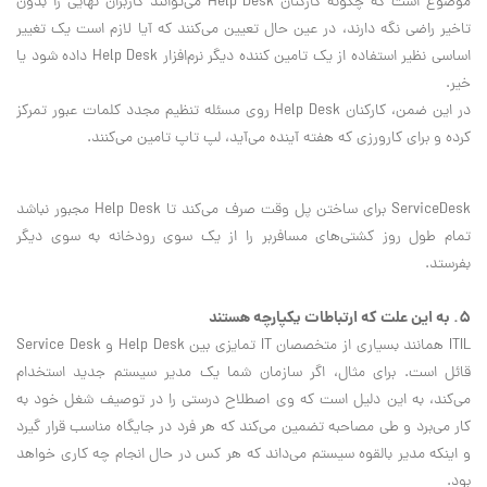
موضوع است که چگونه کارکنان Help Desk می‌توانند کاربران نهایی را بدون
تاخير راضی نگه دارند، در عین حال تعیین می‌کنند که آیا لازم است یک تغییر
اساسی نظیر استفاده از يك تامین کننده ديگر نرم‌افزار Help Desk داده شود یا
خیر.
در اين ضمن، کارکنان Help Desk روی مسئله تنظیم مجدد کلمات عبور تمرکز
كرده و برای کارورزی که هفته آینده می‌آید، لپ تاپ تامين می‌كنند.
ServiceDesk برای ساختن پل وقت صرف می‌كند تا Help Desk مجبور نباشد
تمام طول روز کشتی‌های مسافربر را از يك سوی رودخانه به سوي ديگر
بفرستد.
۵. به این علت که ارتباطات يكپارچه هستند
ITIL همانند بسیاری از متخصصان IT تمایزی بین Help Desk و Service Desk
قائل است. برای مثال، اگر سازمان شما یک مدیر سیستم جدید استخدام
می‌کند، به اين دليل است که وی اصطلاح درستی را در توصیف شغل خود به
کار می‌برد و طی مصاحبه تضمین می‌کند که هر فرد در جایگاه مناسب قرار گيرد
و اینکه مدیر بالقوه سیستم می‌داند که هر کس در حال انجام چه کاری خواهد
بود.