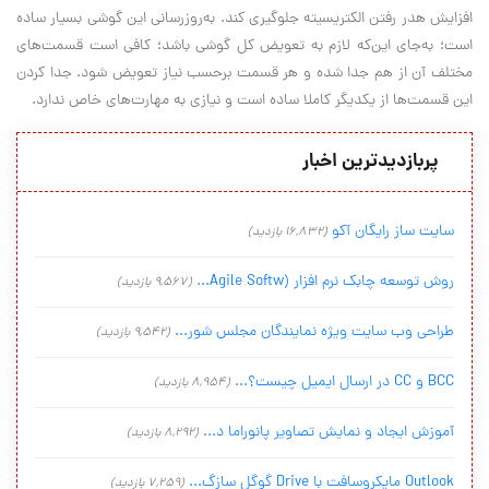
افزایش هدر رفتن الکتریسیته جلوگیری کند. به‌روزرسانی این گوشی بسیار ساده
است؛ به‌جای این‌که لازم به تعویض کل گوشی باشد؛ کافی است قسمت‌های
مختلف آن از هم جدا شده و هر قسمت برحسب نیاز تعویض شود. جدا کردن
این قسمت‌ها از یکدیگر کاملا ساده است و نیازی به مهارت‌های خاص ندارد.
پربازدیدترین اخبار
سایت ساز رایگان آکو
(16,832 بازدید)
روش توسعه چابک نرم افزار (Agile Softw...
(9,567 بازدید)
طراحی وب سایت ویژه نمایندگان مجلس شور...
(9,542 بازدید)
BCC و CC در ارسال ایمیل چیست؟...
(8,954 بازدید)
آموزش ایجاد و نمایش تصاویر پانوراما د...
(8,292 بازدید)
Outlook مایکروسافت با Drive گوگل سازگ...
(7,259 بازدید)