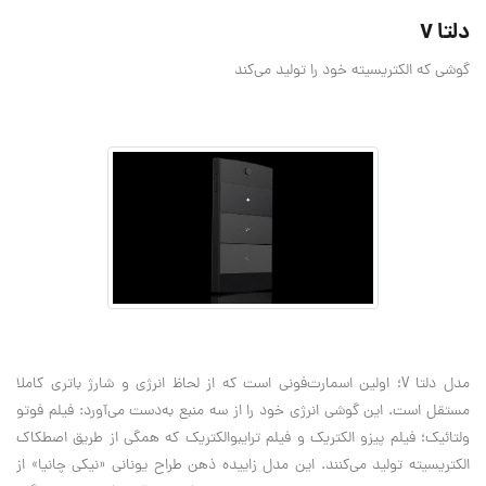
دلتا V
گوشی که الکتریسیته خود را تولید می‌کند
مدل دلتا V؛ اولین اسمارت‌فونی است که از لحاظ انرژی و شارژ باتری کاملا
مستقل است. این گوشی انرژی خود را از سه منبع به‌دست می‌آورد: فیلم فوتو
ولتائیک؛ فیلم پیزو الکتریک و فیلم ترایبوالکتریک که همگی از طریق اصطکاک
الکتریسیته تولید می‌کنند. این مدل زاییده ذهن طراح یونانی «نیکی چانیا» از