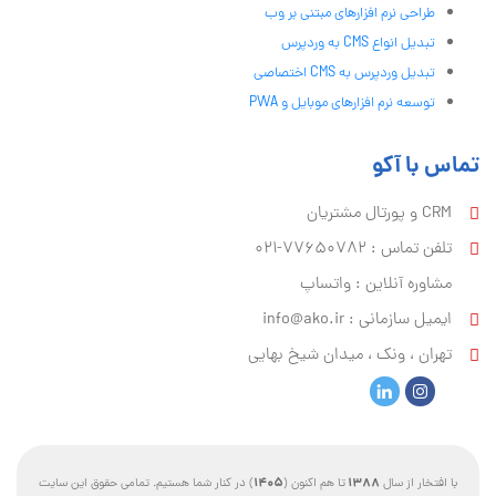
طراحی نرم افزارهای مبتنی بر وب
تبدیل انواع CMS به وردپرس
تبدیل وردپرس به CMS اختصاصی
توسعه نرم افزارهای موبایل و PWA
تماس با آکو
CRM و پورتال مشتریان
تلفن تماس :‌ 77650782-021
مشاوره آنلاین : واتساپ
ایمیل سازمانی :‌
info@ako.ir
تهران ، ونک ، میدان شیخ بهایی
1405
1388
با افتخار از سال
تا هم اکنون (
) در کنار شما هستیم. تمامی حقوق این سایت