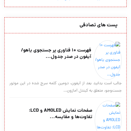
پست های تصادفی
فهرست 10 فناوری پر جستجوی یاهو/
آیفون در صدر جدول...
جالب است بدانید بعد از آیفون، دومین کلمه سرچ شده در این موتور
جست‌وجو، متعلق به کیندل آمازون...
صفحات نمایش AMOLED و LCD؛
تفاوت‌ها و مقایسه...