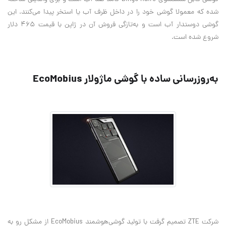
شده که معمولا گوشی خود را در داخل ظرف آب یا استخر پیدا می‌کنند. این
گوشی دوستدار آب است و به‌تازگی فروش آن در ژاپن با قیمت 465 دلار
شروع شده است.
به‌روزرسانی ساده با گوشی ماژولار EcoMobius
شرکت ZTE تصمیم گرفت با تولید گوشی‌هوشمند EcoMobius از مشکل رو به