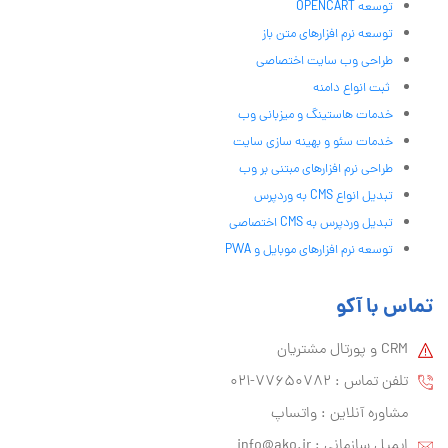
توسعه OPENCART
توسعه نرم افزارهای متن باز
طراحی وب سایت اختصاصی
ثبت انواع دامنه
خدمات هاستینگ و میزبانی وب
خدمات سئو و بهینه سازی سایت
طراحی نرم افزارهای مبتنی بر وب
تبدیل انواع CMS به وردپرس
تبدیل وردپرس به CMS اختصاصی
توسعه نرم افزارهای موبایل و PWA
تماس با آکو
CRM و پورتال مشتریان
تلفن تماس :‌ 77650782-021
مشاوره آنلاین : واتساپ
ایمیل سازمانی :‌
info@ako.ir