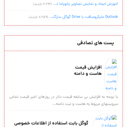
آموزش ایجاد و نمایش تصاویر پانوراما د...
(8,292 بازدید)
Outlook مایکروسافت با Drive گوگل سازگ...
(7,259 بازدید)
پست های تصادفی
افزايش قيمت
هاست و دامنه
با توجه به افزايش بي سابقه قيمت دلار در روزهاي اخير قيمت تمامي
سرويسهاي مربوط به هاست و ثبت دامنه...
گوگل بابت استفاده از اطلاعات خصوصی