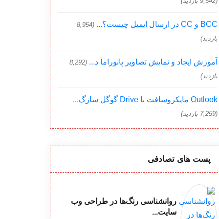
(9,542 بازدید)
BCC و CC در ارسال ایمیل چیست؟...
(8,954
بازدید)
آموزش ایجاد و نمایش تصاویر پانوراما د...
(8,292
بازدید)
Outlook مایکروسافت با Drive گوگل سازگ...
(7,259 بازدید)
پست های تصادفی
روانشناسی رنگ‌ها در طراحی وب
سایت...