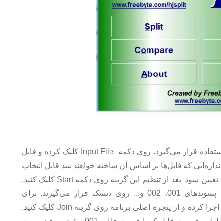
پنجره‌ای ظاهر می‌شود که برای انتخاب فایل‌ها مورد استفاده قرار می‌گیرد. روی دکمه Input File کلیک کرده و فایل
رد نظر خود را انتخاب کنید. در بخش Split file size اندازه‌ایی که فایل‌ها بر اساس آن ساخته خواهند شد قابل انتخاب
است. این اندازه می‌تواند بر حسب کیلوبایت یا مگابایت تعیین شود. بعد از تنظیم این گزینه روی دکمه Start کلیک کنید.
بعد از اتمام فرایند تقسیم، فایل‌های ساخته شده با پسوندهای 001، 002 و... روی دیسک قرار می‌گیرند. برای
برگرداندن فایل‌ها به حالت اولیه کافی است برنامه را اجرا کرده و از پنجره اصلی برنامه روی گزینه Join کلیک کنید.
در پنجره ظاهر شده روی دکمه Input file کلیک کرده و اولین قسمت فایل که با فرمت فایلی 001 مشخص شده است