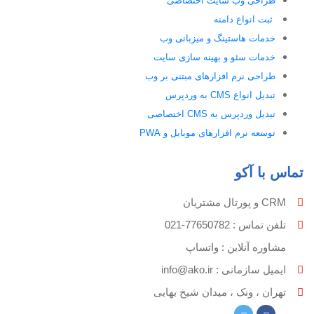
طراحی وب سایت اختصاصی
ثبت انواع دامنه
خدمات هاستینگ و میزبانی وب
خدمات سئو و بهینه سازی سایت
طراحی نرم افزارهای مبتنی بر وب
تبدیل انواع CMS به وردپرس
تبدیل وردپرس به CMS اختصاصی
توسعه نرم افزارهای موبایل و PWA
تماس با آکو
CRM و پورتال مشتریان
تلفن تماس :‌ 77650782-021
مشاوره آنلاین : واتساپ
ایمیل سازمانی :‌
info@ako.ir
تهران ، ونک ، میدان شیخ بهایی