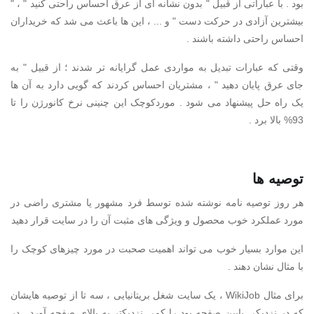
بود . با عباراتی از قبیل " بدون نشانه ای از عرق احساس راحتی کنید " ، "
بیشترین آزادی در حرکت دست " و ... ، این ها باعث می شد که خریداران
احساس راحتی داشته باشند .
وقتی که عبارات تبدیل به مواردی عمل گرایانه تر شدند ؛ از قبیل " به
جای عرق پایان دهید " ، مشتریان احساس کردند که گویی دارد به آن ها
یک راه حل پیشنهاد می شود . موردکوچک این چنینی نرخ کانورژن را تا
93% بالا برد .
توصیه ها
هر روز توصیه نامه نوشته شده توسط فرد مشهور یا مشتری راضی در
مورد عملکرد خوب محصول و ویژگی های مثبت آن را در سایت قرار دهید
این موارد بسیار خوب می تواند اهمیت صحبت در مورد چیزهای کوچک را
با مثال نشان دهند .
برای مثال WikiJob ، یک سایت شغل بریتانیایی ، سه تا از توصیه هایشان
که در نزدیکی پایین صفحه بود را کمی نزدیکتر به بالای صفحه آورد . در