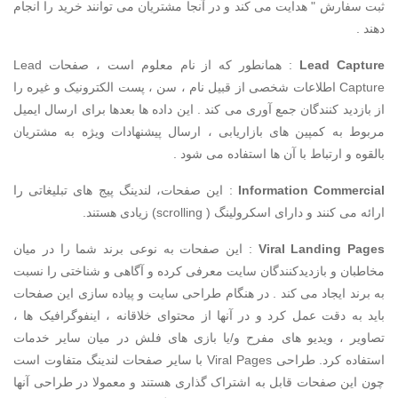
ثبت سفارش " هدایت می کند و در آنجا مشتریان می توانند خرید را انجام
دهند .
Lead Capture
: همانطور که از نام معلوم است ، صفحات Lead
Capture اطلاعات شخصی از قبیل نام ، سن ، پست الکترونیک و غیره را
از بازدید کنندگان جمع آوری می کند . این داده ها بعدها برای ارسال ایمیل
مربوط به کمپین های بازاریابی ، ارسال پیشنهادات ویژه به مشتریان
بالقوه و ارتباط با آن ها استفاده می شود .
Information Commercial
: این صفحات، لندینگ پیج های تبلیغاتی را
ارائه می کنند و دارای اسکرولینگ ( scrolling) زیادی هستند.
Viral Landing Pages
: این صفحات به نوعی برند شما را در میان
مخاطبان و بازدیدکنندگان سایت معرفی کرده و آگاهی و شناختی را نسبت
به برند ایجاد می کند . در هنگام طراحی سایت و پیاده سازی این صفحات
باید به دقت عمل کرد و در آنها از محتوای خلاقانه ، اینفوگرافیک ها ،
تصاویر ، ویدیو های مفرح و/یا بازی های فلش در میان سایر خدمات
استفاده کرد. طراحی Viral Pages با سایر صفحات لندینگ متفاوت است
چون این صفحات قابل به اشتراک گذاری هستند و معمولا در طراحی آنها