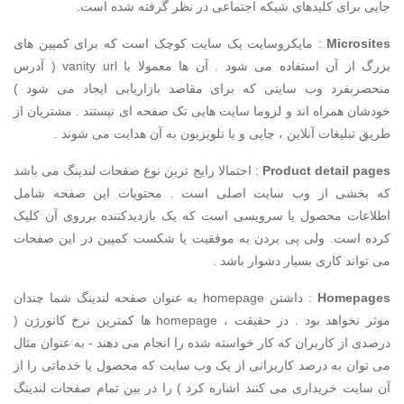
جایی برای کلیدهای شبکه اجتماعی در نظر گرفته شده است.
Microsites
: مایکروسایت یک سایت کوچک است که برای کمپین های
بزرگ از آن استفاده می شود . آن ها معمولا با vanity url ( آدرس
منحصربفرد وب سایتی که برای مقاصد بازاریابی ایجاد می شود )
خودشان همراه اند و لزوما سایت هایی تک صفحه ای نیستند . مشتریان از
طریق تبلیغات آنلاین ، چاپی و یا تلویزیون به آن هدایت می شوند .
Product detail pages
: احتمالا رایج ترین نوع صفحات لندینگ می باشد
که بخشی از وب سایت اصلی است . محتویات این صفحه شامل
اطلاعات محصول یا سرویسی است که یک بازدیدکننده برروی آن کلیک
کرده است. ولی پی بردن به موفقیت یا شکست کمپین در این صفحات
می تواند کاری بسیار دشوار باشد .
Homepages
: داشتن homepage به عنوان صفحه لندینگ شما چندان
موثر نخواهد بود . در حقیقت ، homepage ها کمترین نرخ کانورژن (
درصدی از کاربران که کار خواسته شده را انجام می دهند - به عنوان مثال
می توان به درصد کاربرانی از یک وب سایت که محصول یا خدماتی را از
آن سایت خریداری می کنند اشاره کرد ) را در بین تمام صفحات لندینگ