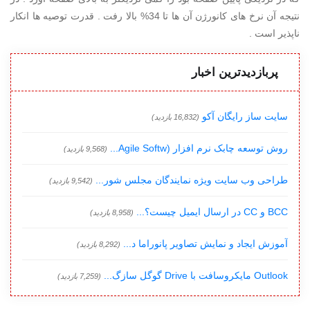
نتیجه آن نرخ های کانورژن آن ها تا 34% بالا رفت . قدرت توصیه ها انکار
ناپذیر است .
پربازدیدترین اخبار
سایت ساز رایگان آکو
(16,832 بازدید)
روش توسعه چابک نرم افزار (Agile Softw...
(9,568 بازدید)
طراحی وب سایت ویژه نمایندگان مجلس شور...
(9,542 بازدید)
BCC و CC در ارسال ایمیل چیست؟...
(8,958 بازدید)
آموزش ایجاد و نمایش تصاویر پانوراما د...
(8,292 بازدید)
Outlook مایکروسافت با Drive گوگل سازگ...
(7,259 بازدید)