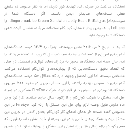
استفاده می‌کنند در معرض این تهدید قرار دارند، اما به نظر می‌رسد در مقطع
فعلی نسخه‌های جدیدتر ایمن باشند. اگر دستگاه شما از
سیستم‌عامل‌هایGingerbread, Ice Cream Sandwich, Jelly Bean, KitKat یا
Lollipop و همچنین پردازنده‌های کوال‌کام استفاده می‌کند، شانس آلوده شدن
دستگاه شما وجود دارد.
آمارها تا تاریخ 2 می 2016 نشان می‌‌دهند، نزدیک به 92.4 درصد دستگاه‌های
آندرویدی امروزی از نسخه‌های جدید سیستم‌عامل آندروید استفاده می‌کنند. با
این حال همه این دستگاه‌ها مجهز به پردازنده‌های کوال‌کام نیستند. در حالی
که تعداد دقیق دستگاه‌هایی که از پردازنده‌های کوال‌کام استفاده می‌کنند
مشخص نیست، اما این احتمال وجود دارد که حداقل 50 درصد دستگاه‌های
آندرویدی در معرض تهدید باشند. با این حساب چیزی در حدود 500 میلیون
دستگاه آندرویدی در معرض خطر قرار دارند. شرکت FireEye همکاری در زمینه
حل این مشکل با شرکت کوال‌کام را از ژانویه سال جاری میلادی آغاز کرد و در
ماه مارس فایل وصله لازم برای حل این مشکل را ارائه کرد. FireEye در این
خصوص گفته است: «از همان ابتدای کار کوال‌کام به‌طور کامل در جریان این
مشکل بود و همکاری‌های خوبی را در این زمینه از خود نشان داد. به‌طوری که
سعی کرد در بازه زمانی 90 روزه امنیتی این مشکل را برطرف سازد.» در همین