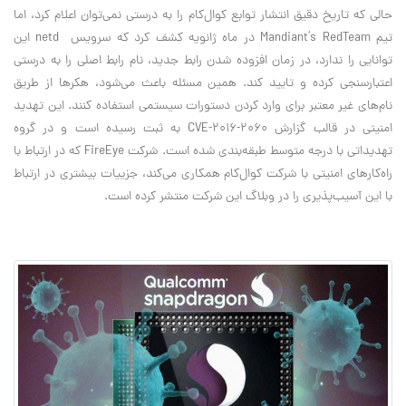
حالی که تاریخ دقیق انتشار توابع کوال‌کام را به درستی نمی‌توان اعلام کرد، اما
تیم Mandiant’s RedTeam در ماه ژانویه کشف کرد که سرویس netd این
توانایی را ندارد، در زمان افزوده شدن رابط جدید، نام رابط اصلی را به درستی
اعتبارسنجی کرده و تایید کند. همین مسئله باعث می‌شود، هکرها از طریق
نام‌‌های غیر معتبر برای وارد کردن دستورات سیستمی استفاده کنند. این تهدید
امنیتی در قالب گزارش CVE-2016-2060 به ثبت رسیده است و در گروه
تهدیداتی با درجه متوسط طبقه‌بندی شده است. شرکت FireEye که در ارتباط با
راه‌کارهای امنیتی با شرکت کوال‌کام همکاری می‌کند، جزییات بیشتری در ارتباط
با این آسیب‌پذیری را در وبلاگ این شرکت منتشر کرده است.