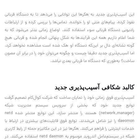
این آسیب‌پذیری جدید به هکرها این توانایی را می‌دهد تا به دستگاه قربانی
نفوذ کرده، پیام‌های متنی او را خوانده، تماس‌ها را بررسی کرده و از ارتباطات
رادیویی دستگاه قربانی سوء استفاده کنند. اوضاع زمانی بدتر می‌شود که به
شما اعلام داریم همه این فرآیندها به شکل پنهانی انجام شده و قربانی هیچ
گونه نشانه‌‌ای دال بر این‌که دستگاه او هک شده است مشاهده نخواهد کرد.
اما آسیب‌پذیری جدید دقیقا چیست و چگونه می‌توان خود را در برابر آن مصون
ساخت؟ به‌طوری که دستگاه ما قربانی بعدی نباشد.
کالبد شکافی آسیب‌پذیری جدید
آسیب‌پذیری فوق زمانی خود را نمایان ساخت که شرکت کوال‌کام تصمیم گرفت
توابع جدید خود که بخشی از سرویس سیستم مدیریت شبکه
(network_manager) هستند را منتشر سازد. این توابع منتشر شده netd
daeomon را نیز شامل می‌شدند. توابع فوق قابلیت‌های بیشتری در ارتباط با
خدمات اینترنتی را فراهم می‌کنند. هکرها نیز در این مکانیزم حمله از رابط کاربری
شبکه در سیستم‌عامل آندروید موسوم به netd daemon استفاده می‌کنند. در