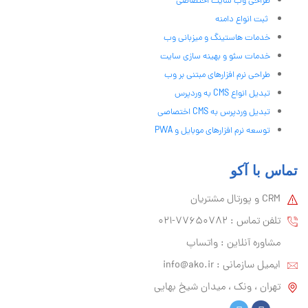
طراحی وب سایت اختصاصی
ثبت انواع دامنه
خدمات هاستینگ و میزبانی وب
خدمات سئو و بهینه سازی سایت
طراحی نرم افزارهای مبتنی بر وب
تبدیل انواع CMS به وردپرس
تبدیل وردپرس به CMS اختصاصی
توسعه نرم افزارهای موبایل و PWA
تماس با آکو
CRM و پورتال مشتریان
تلفن تماس :‌ 77650782-021
مشاوره آنلاین : واتساپ
ایمیل سازمانی :‌
info@ako.ir
تهران ، ونک ، میدان شیخ بهایی