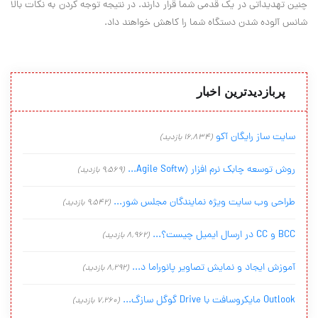
چنین تهدیداتی در یک قدمی شما قرار دارند. در نتیجه توجه کردن به نکات بالا
شانس آلوده شدن دستگاه شما را کاهش خواهند داد.
پربازدیدترین اخبار
سایت ساز رایگان آکو
(16,834 بازدید)
روش توسعه چابک نرم افزار (Agile Softw...
(9,569 بازدید)
طراحی وب سایت ویژه نمایندگان مجلس شور...
(9,542 بازدید)
BCC و CC در ارسال ایمیل چیست؟...
(8,962 بازدید)
آموزش ایجاد و نمایش تصاویر پانوراما د...
(8,292 بازدید)
Outlook مایکروسافت با Drive گوگل سازگ...
(7,260 بازدید)