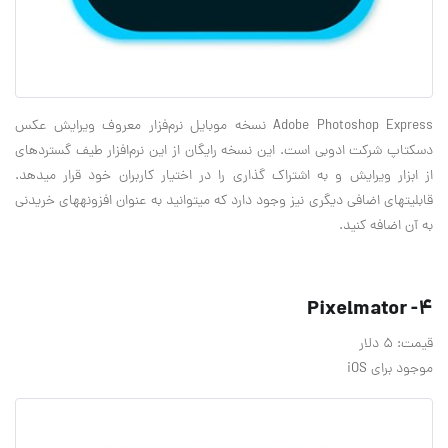
Adobe Photoshop Express نسخه موبایل نرم‌فزار معروف ویرایش عکس
دسکتاپ شرکت ادوبی است. این نسخه رايگان از این نرم‌افزار طیف گسترده‎ای
از ابزار ویرایش و به اشتراک گذاری را در اختیار کاربران خود قرار می‎دهد.
قابلیت‎های اضافی دیگری نیز وجود دارد که می‎توانید به عنوان افزونه‎های خریدنی
به آن اضافه کنید.
4- Pixelmator
قیمت: 5 دلار
موجود برای iOS