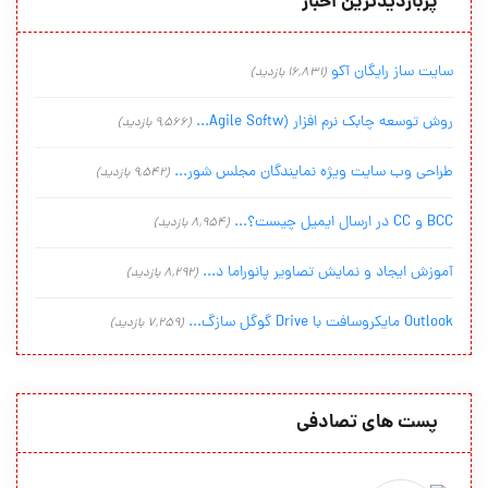
پربازدیدترین اخبار
سایت ساز رایگان آکو
(16,831 بازدید)
روش توسعه چابک نرم افزار (Agile Softw...
(9,566 بازدید)
طراحی وب سایت ویژه نمایندگان مجلس شور...
(9,542 بازدید)
BCC و CC در ارسال ایمیل چیست؟...
(8,954 بازدید)
آموزش ایجاد و نمایش تصاویر پانوراما د...
(8,292 بازدید)
Outlook مایکروسافت با Drive گوگل سازگ...
(7,259 بازدید)
پست های تصادفی