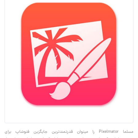
مسلما Pixelmator را می‎توان قدرتمندترين جایگزین فتوشاپ برای