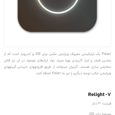
Polarr یک اپلیکیشن معروف ویرایش عکس برای iOS و آندروید است که از
چندین فیلتر و ابزار کاربردی بهره می‎برد. نوار ابزارهای موجود در آن نیز قابل
سفارشی سازی هستند. کاربران می‎توانند از طریق افزونه‎های خریدنی گزینه‎های
ویرایشی جالب توجه دیگری را نیز به Polarr اضافه کنند.
7- Relight
قیمت: 3 دلار
موجود برای iOS