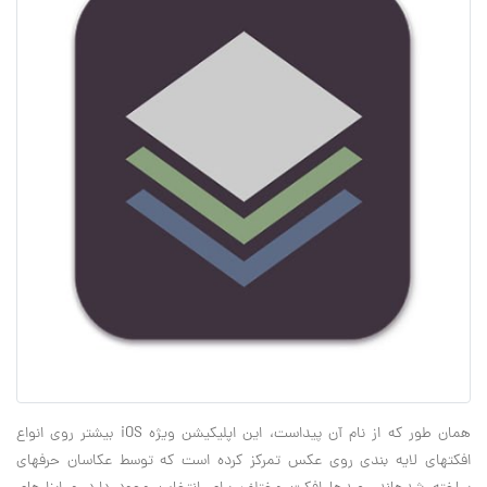
همان طور که از نام آن پیداست، این اپلیکیشن ویژه iOS بیشتر روی انواع
افکت‎های لایه بندی روی عکس تمرکز کرده است که توسط عکاسان حرفه‎ای