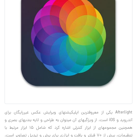
Afterlight یکی از معروف‎ترین اپلیکیشن‎های ویرایش عکس غیررایگان برای
آندروید و iOS است. از ویژگی‎های آن می‎توان به طراحی و لایه بندی‎های بصری و
همچنین مجموعه‎ای از ابزار کنترلی اشاره کرد که شامل 15 ابزار مرتبط با
تنظیمات، بیش از 70 فیلتر و بافت و ابزاری برای برش و تبدیل تصاویر است.