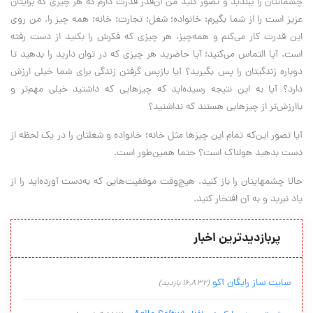
چشمانتان را ببندید و تصور کنید من آن‌قدر قدرت دارم که هر چیزی که برایتان
عزیز است را از شما بگیرم: خانواده؛ شغل؛ تجارت؛ خانه؛ همه چیز را. من روی
این قدرت کار می‌کنم و همه‌چیز، هر چیزی که فکرش را بکنید از دست رفته
است. آیا التماس می‌کنید؛ آیا حاضرید هر چیزی که در توان دارید را بدهید تا
دوباره زندگیتان را پس بگیرید؟ آیا بازپس گرفتن زندگی برای شما خیلی ارزش
دارد؟ آیا به این نتیجه رسیده‌اید که چیزهایی که داشتید خیلی مهم‌تر و
باارزش‌تر از چیزهایی هستند که نداشتید؟
آیا تصور این‌که تمام این چیزها مثل خانه؛ خانواده و شغلتان را در یک لحظه از
دست بدهید هولناک است؟ حتما همین‌طور است.
حالا چشمهایتان را باز کنید. هیچ‌وقت موفقیت‌هایی که به‌دست آورده‌اید را از
یاد نبرید و به آن افتخار کنید.
پربازدیدترین اخبار
سایت ساز رایگان آکو
(16,832 بازدید)