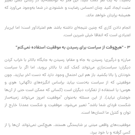
باشید؟ به یک نفر کمک کنید. این فکر که توانسته‌اید در زندگی کسی تغییر
مثبت ایجاد کنید چنان احساس رضایت و خشنودی در شما به‌وجود می‌آورد که
همیشه برایتان خواهد ماند.
انجام دادن کاری که چنین نتیجه‌ای داشته باشد هم اعتیادآور است؛ اما این‌بار
اعتیادی است که اتفاقا خیلی شیرین است.
۳ - "هیچ‌وقت از سیاست برای رسیدن به موفقیت استفاده نمی‌کنم"
مبارزه و درگیری؛ رسیدن به جاه و مقام؛ رسیدن به جایگاه بالاتر با خراب کردن
دیگران: سیاست‌بازی می‌تواند کمک کند تا بالاتر بروید. اما اگر با سیاست
خودتان را بالا بکشید باز هم این احتمال وجود دارد که دست آخر ببازید. چون
موفقیتی که از سیاست به‌دست بیاید براساس انگیزه‌های ناگهانی؛ هوی و
هوس؛ یا استفاده از تفکرات دیگران است (کسانی که ممکن است حتی از آن‌ها
خوشتان نیاید). از این مسئله به‌عنوان "موفقیت امروز می‌تواند زمینه‌ساز
شکست فردای شما باشد" تعبیر می‌شود. موفقیت و شکست عمدتا خارج از
توان و کنترل ما انسان‌ها است.
موفقیت‌های واقعی مبتنی بر شایستگی هستند. هیچ‌کس نمی‌تواند آن‌ها را از
کسی گرفته و با خود ببرد.