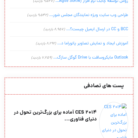
روش توسعه چابک نرم افزار (Agile Softw...
(9,567 بازدید)
طراحی وب سایت ویژه نمایندگان مجلس شور...
(9,542 بازدید)
BCC و CC در ارسال ایمیل چیست؟...
(8,957 بازدید)
آموزش ایجاد و نمایش تصاویر پانوراما د...
(8,292 بازدید)
Outlook مایکروسافت با Drive گوگل سازگ...
(7,259 بازدید)
پست های تصادفی
CES 2014 آماده برای بزرگ‌ترین تحول در
دنیای فناوری...