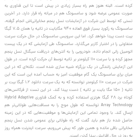
کرده است. البته هنوز هم راه بسیار زیادی در پیش است تا این فناوری به
صورت عمومی عرضه شود و سامسونگ هم در میانه راه قرار دارد. در آخرین
تستی که توسط این شرکت در آزمایشات نسل پنجم مخابراتی‌اش انجام گرفته،
سامسونگ به رکورد بسیار فوق العاده 940 مگابایت در ثانیه یا همان 7.5 گیگا
بیت دست پیدا خواهد کرد. اما این سرویس سامسونگ در حال حرکت سرعت
متفاوتی را در اختیار کاربر می‌گذارد. سامسونگ طی آزمایشی که در یک پیست
اتومبیل رانی انجام داده، خودرویی را به آنتن‌های دریافت سیگنال نسل پنجم
مجهز کرده و با سرعت 110 کیلومتر بر ثانیه توسط آن حرکت کرده است. در طول
این آزمایش رانندگی در یک بزرگراه شبیه سازی شده است. نکته‌ای که در این
میان برای سامسونگ یک گام موفقیت آمیز به حساب آمده این است که این
شرکت در سرعت 110 کیلومتر توانسته که به یک سرعت دانلود 1.2 گیگا بیت بر
ثانیه ( 150 مگا بایت بر ثانیه ) دست پیدا کند. در این تست از فرکانس‌های
کوتاه برد 28 گیگا هرتزی استفاده کرده و به کمک فناوری Hybrid Adaptive
Array Technology توانسته که طول موج را به مسافت‌هایی طولانی‌تر هم
ارسال کند. با وجود تمامی این آزمایش‌ها و موفقیت‌هایی که در این زمینه
حاصل شده باز هم باید گفت که راه طولانی برای عمومی شدن نسل پنجم
مخابراتی باقی مانده و همین طور که پیش می‌رویم، سرعت اینترنت همراه روز
به روز در حال افزایش پیدا کردن است.