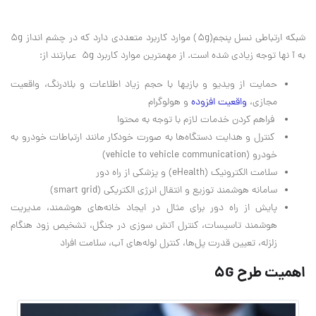
شبکه ارتباطی نسل پنجم(5g)‌ موارد کاربرد متعددی دارد که در چشم انداز 5g
به آ نها توجه زیادی شده است. از مهمترین موارد کاربرد 5g عبارتند از:
حمایت از ویدیو و بازیها با حجم زیاد اطلاعات و بلادرنگ، واقعیت
مجازی،
واقعیت افزوده
و هولوگرام
فراهم کردن خدمات لازم با توجه به محتوا
کنترل و هدایت دستگاه‌ها به صورت خودکار مانند ارتباطات خودرو به
خودرو (vehicle to vehicle communication)
سلامت الکترونیک (eHealth) و پزشکی از راه دور
سامانه هوشمند توزیع و انتقال انرژی الکتریکی (smart grid)
پایش از راه دور برای مثال در ایجاد خانه‌های هوشمند، مدیریت
هوشمند تاسیسات، کنترل آتش سوزی در جنگل، تشخیص زود هنگام
زلزله، تعیین قدرت پل‌ها، کنترل لوله‌های آب، سلامت افراد
اهمیت طرح ۵G