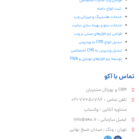
طراحی وب سایت اختصاصی
ثبت انواع دامنه
خدمات هاستینگ و میزبانی وب
خدمات سئو و بهینه سازی سایت
طراحی نرم افزارهای مبتنی بر وب
تبدیل انواع CMS به وردپرس
تبدیل وردپرس به CMS اختصاصی
توسعه نرم افزارهای موبایل و PWA
تماس با آکو
CRM و پورتال مشتریان
تلفن تماس :‌ 77650782-021
مشاوره آنلاین : واتساپ
ایمیل سازمانی :‌
info@ako.ir
تهران ، ونک ، میدان شیخ بهایی