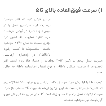
1) سرعت فوق‌العاده بالای 5G
اینطور فرض کنید که قادر خواهید
بود یک فیلم سینمایی کامل را در
عرض تنها 1 ثانیه در گوشی هوشمند
خود دانلود نمایید. بله، اکنون دید
بهتری نسبت به سال 2020 خواهید
داشت! سامسونگ با کسب رکورد
7.5Gb/s در راه‌اندازی آزمایشی
اینترنت نسل پنجم در اکتبر 2014 توقعات را بسیار بالا برده است. اکثر
تخمین‌ها از سرعت حداقل 10Gb/s و نرخ انتقال اطالاعات 800Gb/s حاکی
هستند.
کیفیت 4K را فراموش کنید، در سال 2020 باید بر روی کیفیت 8K (شانزده برابر
تعداد پیکسل بیشتر نسبت به فول اچ‌دی) آن‌هم به‌صورت 3D حساب باز کنید.
سرعت اینترنت نسل پنجم تا حدی زیاد است که حتی نیازی به فیبرهای نوری
گران‌قیمت نیز نخواهید داشت.