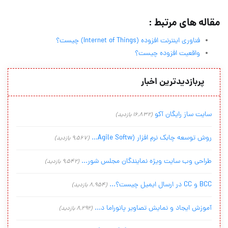
مقاله های مرتبط :
فناوری اینترنت افزوده (Internet of Things) چیست؟
واقعیت افزوده چیست؟
پربازدیدترین اخبار
سایت ساز رایگان آکو
(16,832 بازدید)
روش توسعه چابک نرم افزار (Agile Softw...
(9,567 بازدید)
طراحی وب سایت ویژه نمایندگان مجلس شور...
(9,542 بازدید)
BCC و CC در ارسال ایمیل چیست؟...
(8,954 بازدید)
آموزش ایجاد و نمایش تصاویر پانوراما د...
(8,292 بازدید)