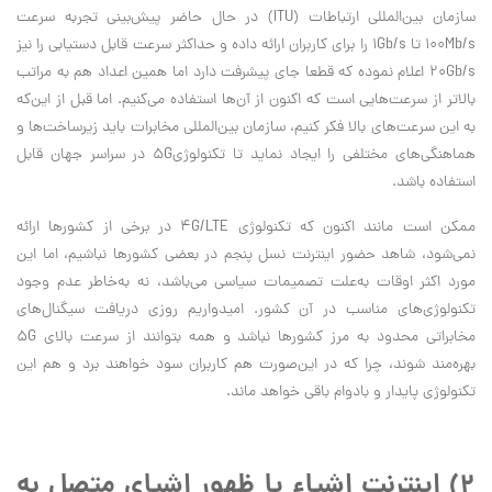
سازمان بین‌المللی ارتباطات (ITU) در حال حاضر پیش‌بینی تجربه سرعت
100Mb/s تا 1Gb/s را برای کاربران ارائه داده و حداکثر سرعت قابل دستیابی را نیز
20Gb/s اعلام نموده که قطعا جای پیشرفت دارد اما همین اعداد هم به مراتب
بالاتر از سرعت‌هایی است که اکنون از آن‌ها استفاده می‌کنیم. اما قبل از این‌که
به این سرعت‌های بالا فکر کنیم، سازمان بین‌المللی مخابرات باید زیرساخت‌ها و
هماهنگی‌های مختلفی را ایجاد نماید تا تکنولوژی5G در سراسر جهان قابل
استفاده باشد.
ممکن است مانند اکنون که تکنولوژی 4G/LTE در برخی از کشورها ارائه
نمی‌شود، شاهد حضور اینترنت نسل پنجم در بعضی کشورها نباشیم، اما این
مورد اکثر اوقات به‌علت تصمیمات سیاسی می‌باشد، نه به‌خاطر عدم وجود
تکنولوژی‌های مناسب در آن کشور. امیدواریم روزی دریافت سیگنال‌های
مخابراتی محدود به مرز کشورها نباشد و همه بتوانند از سرعت بالای 5G
بهره‌مند شوند، چرا که در این‌صورت هم کاربران سود خواهند برد و هم این
تکنولوژی پایدار و بادوام باقی خواهد ماند.
2) اینترنت اشیاء یا ظهور اشیای متصل به