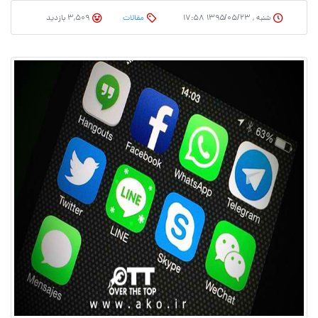
شنبه , ۱۳۹۵/۰۵/۲۳ ۱۷:۵۸
مقالات
3,509 بازدید