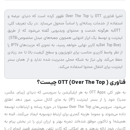
اخیرا فناوری
OTT
یا
Over The Top
ظهور کرده است که دنیای عرضه و
استفاده از خدمات رسانه‌ای را اساساً متحول می‌سازد
.
در یک تعریف کلی،
OTT
به هرگونه خدمت و محتوای ویدیویی گفته می‌شود که از طریق
اینترنت و توسط یک ابزار انتهایی همچون جعبه‌های مبدل مخصوص
(STB:
Set Top Box)
به کاربر نهایی خواهد رسید، به نحوی که مزیت‌های
IPTV
را
از نظر واسط کاربری مناسب برای تلویزیون و سطح کیفیت بالا تا حد زیادی
حفظ می‌کند ولی نیاز به شبکه محلی مدیریت شده ندارد و از همان بستر
اینترنت برای انتقال محتوا استفاده می‌کند
.
فناوری ( OTT (Over The Top چیست؟
به طور کلی
OTT Apps
به هر اپلیکیشن یا سرویسی که دیتای (پیام، عکس،
مدیا) خود را از بستر اینترنت (
IP
) به جای کانال سنتی، عبور دهد اطلاق
می‌شود. سرویس‌های
Over The Top
معمولا در حوزه رسانه و ارتباطات توسعه
داده می‌شوند و عموما هزینه کمتری برای ارتباط دوسویه ایجاد می‌کنند. البته نه
همیشه! و تاکنون موفق شده‌اند تجربه بهتر و ارزان تری را در بخش پیام به
کاربران خود ارائه بدهند و هر امکانی که کاربر تلفن هوشمند قصد انجام آن را