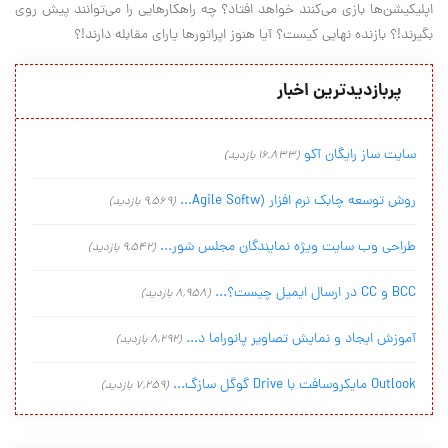
اپلیکیشن‌ها بازی می‌کنند خواهد افتاد؟ چه راهکارهایی را می‌توانند پیش روی
بگیرند!؟ بازنده نهایی کیست؟ آیا هنوز اپراتور‌ها یارای مقابله دارند!؟
پربازدیدترین اخبار
سایت ساز رایگان آکو
(16,833 بازدید)
روش توسعه چابک نرم افزار (Agile Softw...
(9,569 بازدید)
طراحی وب سایت ویژه نمایندگان مجلس شور...
(9,542 بازدید)
BCC و CC در ارسال ایمیل چیست؟...
(8,958 بازدید)
آموزش ایجاد و نمایش تصاویر پانوراما د...
(8,292 بازدید)
Outlook مایکروسافت با Drive گوگل سازگ...
(7,259 بازدید)