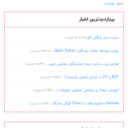
منبع:
زومیت
پربازدیدترین اخبار
سایت ساز رایگان آکو
(16,832 بازدید)
روش توسعه چابک نرم افزار (Agile Softw...
(9,567 بازدید)
طراحی وب سایت ویژه نمایندگان مجلس شور...
(9,542 بازدید)
BCC و CC در ارسال ایمیل چیست؟...
(8,956 بازدید)
آموزش ایجاد و نمایش تصاویر پانوراما د...
(8,292 بازدید)
Outlook مایکروسافت با Drive گوگل سازگ...
(7,259 بازدید)