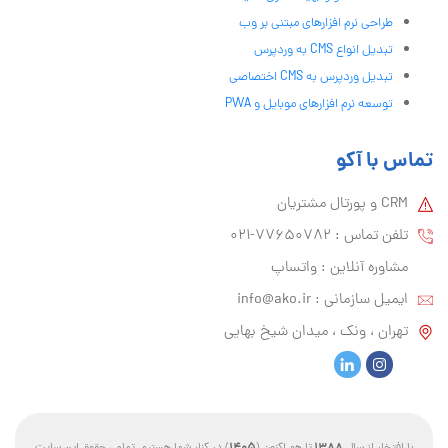
طراحی نرم افزارهای مبتنی بر وب
تبدیل انواع CMS به وردپرس
تبدیل وردپرس به CMS اختصاصی
توسعه نرم افزارهای موبایل و PWA
تماس با آکو
CRM و پورتال مشتریان
تلفن تماس :‌ 77650782-021
مشاوره آنلاین : واتساپ
ایمیل سازمانی :‌
info@ako.ir
تهران ، ونک ، میدان شیخ بهایی