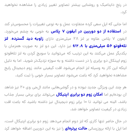
در رنج داینامیک و روشنایی بیشتر تصاویر تغییر زیادی را مشاهده نخواهید
کرد.
اما جایی که اپل سعی کرده متفاوت عمل و به نوعی تغییرات را محسوس‌تر کند
استفاده از دو دوربین در آیفون 7 پلاس
در
به خوبی به چشم می‌خورد.
زاویه دید گسترده
لنز
آیفون ۷ پلاس علاوه بر لنز ۲۸ میلی‌متری دارای
،
تله‌فوتو ۵۶ میلی‌متری با
f/2.8
نیز دارد. این دو لنز به صورت همزمان با
یکدیگر عمل می‌کنند به این ترتیب که می‌توانید با سویچ کردن به لنز تله‌فوتو
زوم اپیتکال دو برابری را در دست داشته و به سوژه نزدیک‌تر شوید. اما به دلیل
اینکه این کار به وسیله لنز انجام می‌شود افت کیفیتی مانند زوم دیجیتال رایج
مشاهده نخواهید کرد که باعث می‌شود تصاویر بسیار خوبی را ثبت کنید.
هر چند این ویژگی جدید نبوده و در گوشی‌هایی مانند ال‌جی وی ۲۰ نیز شاهد
امکان زوم دو برابری اپتیکال
آن بوده‌ایم اما
می‌تواند برای برخی بسیار جذاب
باشد. البته می‌ توانید تا ۱۰ برابر زوم دیجیتال نیز داشته باشید که باعث افت
زیادی در کیفیت تصاویر خواهد شد.
در حال حاضر تنها کاری که لنز دوم انجام می‌دهد زوم دو برابری اپتیکال است،
حالت پرتره‌ای
اما اپل با ارائه بروزرسانی
را نیز به این دوربین اضافه خواهد کرد