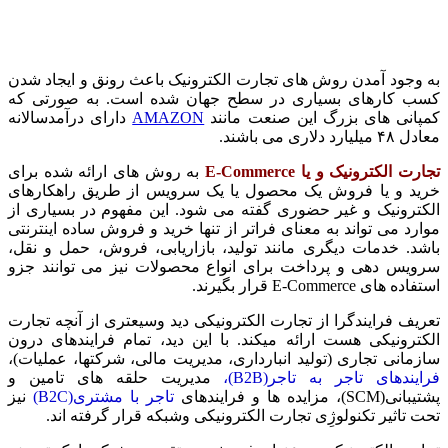
به وجود آمدن روش های تجارت الکترونیک باعث رونق و ایجاد شدن
کسب کارهای بسیاری در سطح جهان شده است. به صورتی که
کمپانی های بزرگ این صنعت مانند
AMAZON
دارای درآمدسالانه
معادل ۴۸ میلیارد دلاری می باشند.
تجارت الکترونیک و یا E-Commerce
به روش های ارائه شده برای
خرید و یا فروش یک محصول یا یک سرویس از طریق راهکارهای
الکترونیک و غیر حضوری گفته می شود. این مفهوم در بسیاری از
موارد می تواند به معنای فراتر از تنها خرید و فروش ساده اینترنتی
باشد. خدمات دیگری مانند تولید، بازاریابی، فروش، حمل و نقل،
سرویس دهی و پرداخت برای انواع محصولات نیز می توانند جزو
استفاده های E-Commerce قرار بگیرند.
تعریف فرایندگرا از تجارت الکترونیکی دید وسیعتری از آنچه تجارت
الکترونیکی هست ارائه میکند. با این دید، تمام فرایندهای درون
سازمانی تجاری (تولید انبارداری، مدیریت مالی، شرکتها، عملیات)،
فرایندهای تاجر به تاجر(B2B)،
مدیریت حلقه های تامین و
پشتیبانی(SCM)، مزایده ها و فرایندهای
تاجر با مشتری(B2C)
نیز
تحت تاثیر تکنولوژِی تجارت الکترونیکی وشبکه قرار گرفته اند.