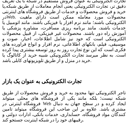
تجارت الکترونیکی به عنوان فروش مستقیم در شبکه با یک تعریف
دقیق تر، تجارت الکترونیکی یعنی انجام معاملات از طریق شبکه,یا
خرید و فروش محصولات و خدمات از طریق فروشگاه های اینترنتی
درWeb. محصولات مورد معامله ممکن است دارای ماهیت
الکترونیکی باشند؛ مانند نرم افزار یا فیزیکی باشند. مانند اتومبیل یا
خدمات باشند، مانند برنامه ریزی مسافرت، مشاوره پزشکی یا
آموزش راه دور باشند. محصولات غیر فیزیکی، از قبیل محصولات
الکترونیکی است که خود نیز شامل اطلاعات، اخبار، صوت و
موسیقی، فیلم، بانکهای اطلاعاتی، نرم افزار و انواع فراورده های
فکری است که این نوع تجارت روز به روز توسعه بیشتری پیدا کرده
است. به نظر میرسد تجارت الکترونیکی شبیه خرید از کاتالوگ یا
خرید در منزل و از طریق تلویزیونهای کابلی باشد.
تجارت الکترونیکی به عنوان یک بازار
تاجر الکترونیکی تنها محدود به خرید و فروش محصولات از طریق
شبکه نیست؛ بلکه مانند یکی از فروشگاه های محلی میتواند
فروشگاه اینترتی در Web ایجاد کرده و در سطح جهان به دنبال
مشتری باشد. علاوه بر این صاحب این فروشگاه میتواند تامین
کنندگان مواد فروشگاه، حسابداری، خدمات بانکی، ادارات دولتی و
رقیبهای خود را در شبکه اینترنت جستجو کند.