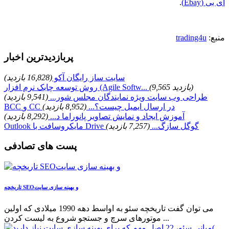
ای بی (Ebay)
.
منبع:
trading4u
پربازدیدترین اخبار
سایت ساز رایگان آکو
(16,828 بازدید)
(9,565 بازدید)
روش توسعه چابک نرم افزار (Agile Softw...
طراحی وب سایت ویژه نمایندگان مجلس شور...
(9,541 بازدید)
BCC و CC در ارسال ایمیل چیست؟...
(8,952 بازدید)
آموزش ایجاد و نمایش تصاویر پانوراما د...
(8,292 بازدید)
Outlook مایکروسافت با Drive گوگل سازگ...
(7,257 بازدید)
پست های تصادفی
تاریخچه SEOو بهینه سازی سایت
می توان گفت تاریخچه سئو به اواسط دهه 1990 میلادی که اولین
موتورهای سرچ و جستجو شروع به لیست کردن ...