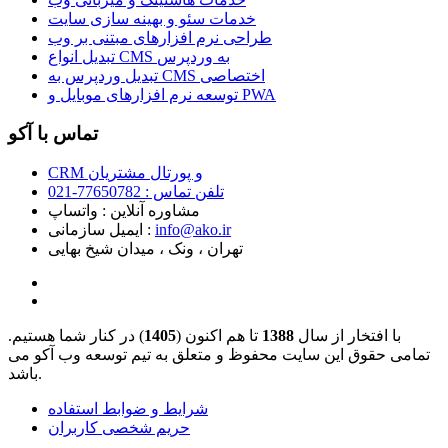
خدمات سئو و بهینه سازی سایت
طراحی نرم افزارهای مبتنی بر وب
تبدیل انواع CMS به وردپرس
تبدیل وردپرس به CMS اختصاصی
توسعه نرم افزارهای موبایل و PWA
تماس با آکو
CRM و پورتال مشتریان
تلفن تماس :‌ 77650782-021
مشاوره آنلاین : واتساپ
info@ako.ir
ایمیل سازمانی :‌
تهران ، ونک ، میدان شیخ بهایی
با افتخار از سال
1388
تا هم اکنون (
1405
) در کنار شما هستیم.
تمامی حقوق این سایت محفوظ و متعلق به تیم توسعه وب آکو می
باشد.
شرایط و ضوابط استفاده
حریم شخصی کاربران