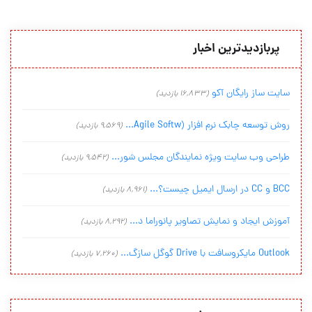
پربازدیدترین اخبار
سایت ساز رایگان آکو
(16,833 بازدید)
روش توسعه چابک نرم افزار (Agile Softw...
(9,569 بازدید)
طراحی وب سایت ویژه نمایندگان مجلس شور...
(9,542 بازدید)
BCC و CC در ارسال ایمیل چیست؟...
(8,961 بازدید)
آموزش ایجاد و نمایش تصاویر پانوراما د...
(8,292 بازدید)
Outlook مایکروسافت با Drive گوگل سازگ...
(7,260 بازدید)