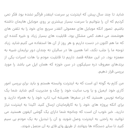
شاید تا چند سال پیش که اینترنت پر سرعت اینقدر فراگیر نشده بود فکر نمی
کردیم که آن را بتوانیم با سرعت بسیار بیشتری بر روی موبایل هایمان داشته
باشیم. تصور آنکه موبایل های معمولی آنقدر سریع جای خود را به تلفن های
هوشمند می دهند کمی مشکل بود. قابلیت های بسیار زیاد و خیره کننده ای
که ما هم اکنون در دست داریم و هر روز از آن ها استفاده می کنیم شاید زیاد
توجه ما را جلب نکند، اما همین ها در سالیان نه چندان دور برایمان شبیه به
معجزه بود. در این مقاله قصد داریم تا قابلیت مودم یا هات اسپات یکی از
برندهای معروف دره سیلیکون در سن خوزه که همان اپل می باشد را مورد
بررسی قرار دهیم.
من کارم به گونه ای است که به اینترنت وابسته هستم و باید برای بررسی امور
کاری خود ایمیل و یا وب سایت خود را چک و مدیریت کنم. شاید شما یک
برنامه نویس هستید که در سفرها همیشه لپ تاپ خود را به همراه دارید و
برای آنکه پروژه های خود را به کارفرمایتان ارسال کنید اکیدا به اینترنت نیاز
دارید. خبر خوب آن است که چنانچه شما دارای یک گوشی آیفون هستید می
توانید به راحتی به اینترنت وصل شوید و آن را تبدیل به یک مودم بی سیم
کنید تا سایر دستگاه ها بتوانند از طریق وای فای به آن متصل شوند.