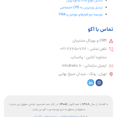
تبدیل انواع CMS به وردپرس
تبدیل وردپرس به CMS اختصاصی
توسعه نرم افزارهای موبایل و PWA
تماس با آکو
CRM و پورتال مشتریان
تلفن تماس :‌ 77650782-021
مشاوره آنلاین : واتساپ
ایمیل سازمانی :‌
info@ako.ir
تهران ، ونک ، میدان شیخ بهایی
1405
1388
با افتخار از سال
تا هم اکنون (
) در کنار شما هستیم. تمامی حقوق این سایت
محفوظ و متعلق به تیم توسعه وب آکو می باشد.
شرایط و ضوابط استفاده
حریم شخصی کاربران