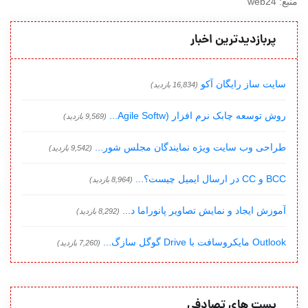
منبع: web24
پربازدیدترین اخبار
سایت ساز رایگان آکو
(16,834 بازدید)
روش توسعه چابک نرم افزار (Agile Softw...
(9,569 بازدید)
طراحی وب سایت ویژه نمایندگان مجلس شور...
(9,542 بازدید)
BCC و CC در ارسال ایمیل چیست؟...
(8,964 بازدید)
آموزش ایجاد و نمایش تصاویر پانوراما د...
(8,292 بازدید)
Outlook مایکروسافت با Drive گوگل سازگ...
(7,260 بازدید)
پست های تصادفی