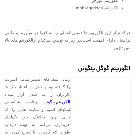
الگوریتم گورخر
الگوریتم mobilegeddon
هرکدام از این الگوریتم ها دستورالعملی را به اجرا در میآورند و نکاتی
برایشان دارای اهمیت است،در زیر به توضیح هرکدام ازالگوریتم های بالا
میپردازیم:
الگوریتم گوگل پنگوئن
زمانی لینک های اسپمر تمامی اینترنت
را گرفته بود و جعل در اعتبار ینک ها
کاربران را به شدن آزار میداد
الگوریتم پنگوئن
وظیفه شناسایی
لینکهای اسپم و سایت هایی را که
برای بهبود رنکینگ خود بک‌لینک
خریداری می‌کنند به عهده دارد.به
طوری که کاربران با سرچ کردن به