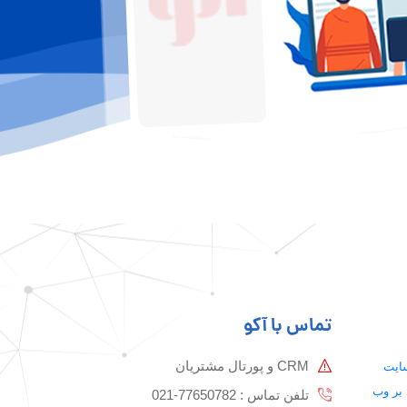
تماس با آکو
CRM و پورتال مشتریان
سایت
 بر وب
تلفن تماس :‌ 77650782-021