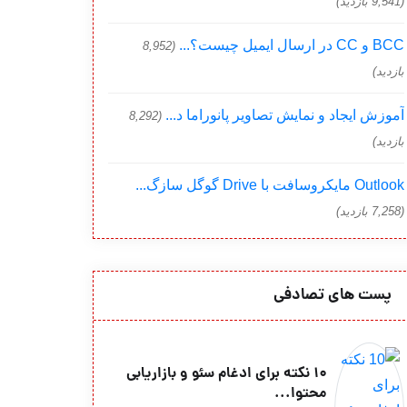
(9,541 بازدید)
BCC و CC در ارسال ایمیل چیست؟...
(8,952
بازدید)
آموزش ایجاد و نمایش تصاویر پانوراما د...
(8,292
بازدید)
Outlook مایکروسافت با Drive گوگل سازگ...
(7,258 بازدید)
پست های تصادفی
10 نکته برای ادغام سئو و بازاریابی
محتوا...