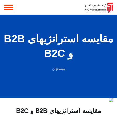
مقايسه استراتژیهای B2B
و B2C
پیشخوان
مقايسه استراتژیهای B2B و B2C