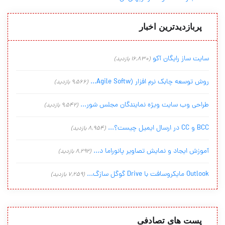
پربازدیدترین اخبار
سایت ساز رایگان آکو
(16,830 بازدید)
روش توسعه چابک نرم افزار (Agile Softw...
(9,566 بازدید)
طراحی وب سایت ویژه نمایندگان مجلس شور...
(9,542 بازدید)
BCC و CC در ارسال ایمیل چیست؟...
(8,954 بازدید)
آموزش ایجاد و نمایش تصاویر پانوراما د...
(8,292 بازدید)
Outlook مایکروسافت با Drive گوگل سازگ...
(7,259 بازدید)
پست های تصادفی