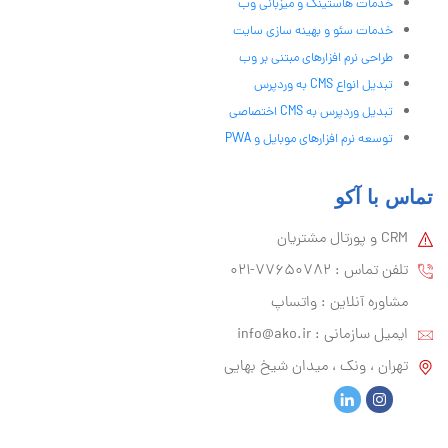
خدمات هاستینگ و میزبانی وب
خدمات سئو و بهینه سازی سایت
طراحی نرم افزارهای مبتنی بر وب
تبدیل انواع CMS به وردپرس
تبدیل وردپرس به CMS اختصاصی
توسعه نرم افزارهای موبایل و PWA
تماس با آکو
CRM و پورتال مشتریان
تلفن تماس :‌ 77650782-021
مشاوره آنلاین : واتساپ
ایمیل سازمانی :‌
info@ako.ir
تهران ، ونک ، میدان شیخ بهایی