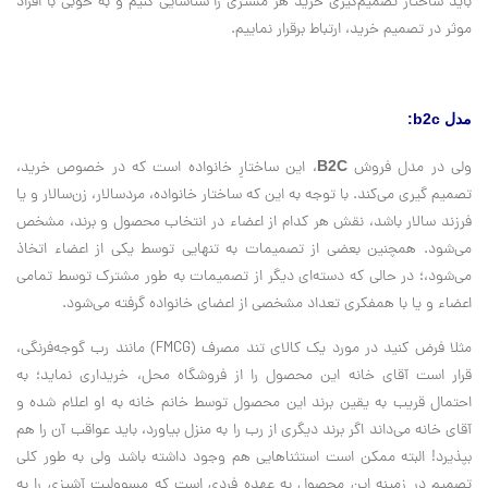
باید ساختار تصمیم‌گیری خرید هر مشتری را شناسایی کنیم و به خوبی با افراد
موثر در تصمیم خرید، ارتباط برقرار نماییم.
مدل b2c:
ولی در مدل فروش
B2C
، این ساختارِ خانواده است که در خصوص خرید،
تصمیم گیری می‌کند. با توجه به این که ساختار خانواده، مردسالار، زن‌سالار و یا
فرزند سالار باشد، نقش هر کدام از اعضاء در انتخاب محصول و برند، مشخص
می‌شود. همچنین بعضی از تصمیمات به تنهایی توسط یکی از اعضاء اتخاذ
می‌شود،؛‌ در حالی که دسته‌ای دیگر از تصمیمات به طور مشترک توسط تمامی
اعضاء و یا با همفکری تعداد مشخصی از اعضای خانواده گرفته‌ می‌شود.
مثلا فرض کنید در مورد یک کالای تند مصرف (FMCG) مانند رب گوجه‌فرنگی،
قرار است آقای خانه این محصول را از فروشگاه محل، خریداری نماید؛ به
احتمال قریب به یقین برند این محصول توسط خانم خانه به او اعلام شده و
آقای خانه می‌داند اگر برند دیگری از رب را به منزل بیاورد، باید عواقب آن را هم
بپذیرد! البته ممکن است استثناهایی هم وجود داشته باشد ولی به طور کلی
تصمیم در زمینه این محصول به عهده فردی است که مسوولیت آشپزی را به