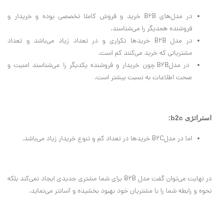
در مدل‌هاي B2B خريد و فروش كاملا تخصصي بوده و خريدار و
فروشنده همديگر را مي‌شناسند.
در مدل B2B خريدها تكراري و در تعداد زياد مي‌باشد و تعداد
مشترياني كه خريد مي‌كنند كم است.
در مدلB2B چون خريدار و فروشنده يكديگر را مي‌شناسند امنيت و
صحت اطلاعات به نسبت بيشتر است.
استراتژی b2c:
اما در مدلB2C خريدها در تعداد كم و تنوع خريدار زياد مي‌باشد.
در نهايت مي‌توان گفت مدل B2B براي شما مشتري جديدي ايجاد نمي‌كند بلكه
نحوه و رابطه شما را با مشتريان خود بهبود بخشيده و آسانتر مي‌نمايد.