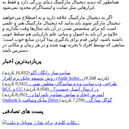
همانطور که دیدید دیجیتال مارکتینگ دنیای بزرگی دارد و فقط به
ابزارهایی مثل سایت و اینستاگرام محدود نمی‌شود.
اگر به دیجیتال مارکتینگ علاقه دارید و به اصطلاح می‌خواهید
دیجیتال مارکتر شوید باید بدانید که دیجیتال مارکتینگ هنر و علمی
است که برای متخصص شدن در آن باید سال‌ها وقت بگذارید و
علاوه بر آن باید به اصول و مبانی علم بازاریابی هم تسلط خوبی
داشته باشید. اولین قدم برای یادگیری پیدا کردن منابع خوب است؛
منابعی که توسط افراد با تجربه تهیه شده و در هر زمان و مکانی در
دسترس باشد.
پربازدیدترین اخبار
سایت ساز رایگان آکو
(16,832 بازدید)
(9,568 بازدید)
روش توسعه چابک نرم افزار (Agile Softw...
طراحی وب سایت ویژه نمایندگان مجلس شور...
(9,542 بازدید)
BCC و CC در ارسال ایمیل چیست؟...
(8,958 بازدید)
آموزش ایجاد و نمایش تصاویر پانوراما د...
(8,292 بازدید)
Outlook مایکروسافت با Drive گوگل سازگ...
(7,259 بازدید)
پست های تصادفی