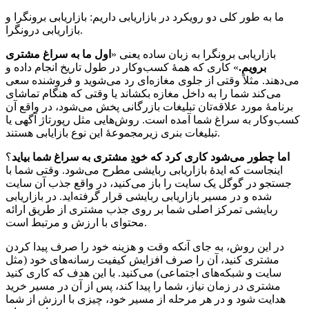
ما به طور کلی دو رویکرد در بازاریابی داریم: بازاریابی برونگرا و
بازاریابی درونگرا.
بازاریابی برونگرا به زبان ساده یعنی «
اول ما به سراغ مشتری
برویم.
» کاری که همۀ کسب‌وکار در طول تاریخ انجام داده و
می‌دهند. مثلاً وقتی از جلوی مغازه‌ای رد می‌شوید و فروشنده سعی
می‌کند شما را به داخل مغازه بکشاند یا وقتی که هنگام تماشای
برنامۀ مورد علاقه‌تان تبلیغات بازرگانی پخش می‌شود، در واقع آن
کسب‌وکار به سراغ شما آمده است. روش‌هایی مثل رپورتاژ آگهی یا
تبلیغات بنری زیرمجموعۀ این نوع بازایابی هستند.
اما چطور می‌شود کاری کرد که خودِ مشتری به سراغ شما بیاید
؟
اینجاست که ایدۀ بازاریابی ربایشی مطرح می‌شود. وقتی شما با
جستجو در گوگل یک سایت را باز می‌کنید، در واقع جذب آن سایت
شده‌ و در مسیر بازاریابی ربایشی قرار گرفته‌اید. در بازاریابی
ربایشی تمرکز اصلی شما بر روی جذب مشتری از طریق ارائه
محتوای با ارزش و مرتبط است.
در این روش، به جای آنکه وقت و هزینه خود را صرف پیدا کردن
مشتری کنید، آن را صرف افزایش کیفیت رسانه‌های خود (مثل
سایت و شبکه‌های اجتماعی) می‌کنید. با این هدف که کاری کنید
مشتری در زمان نیاز، شما را پیدا کند، پس از آن در مسیر خرید
هدایت شود و در هر مرحله از مسیر خود، چیزی با ارزش از شما