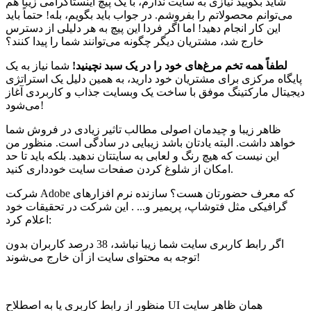
شاید بگویید نیازی به سایت ندارم، با یک پیچ اینستاگرامی زیبا هم
‌می‌توانم محصولاتم را بفروشم. در جواب باید بگویم، بله! حتماً باید
این کار انجام دهید! اما اگر فردا این پیچ به هر دلیلی از دسترس
خارج شد، مشتریان دیگر چگونه می‌توانند شما را پیدا کنند؟
لطفاً همه تخم‌ مرغ‌های خود را در یک سبد نچینید!
شما نیاز به یک
پایگاه مرکزی برای مشتریان خود دارید، به همین دلیل یک استراتژی
دیجیتال مارکتینگ موفق با ساخت یک وبسایت جذاب و کاربردی آغاز
می‌شود!
ظاهر زیبا و چیدمان اصولی مطالب تاثیر زیادی در فروش شما
خواهد داشت. البته یادتان باشد زیبایی در سادگی است. منظور من
این نیست که هیچ رنگ و لعابی به سایتتان ندهید. بلکه باید تا حد
امکان از شلوغ کردن صفحات سایت خودداری کنید.
شرکت Adobe که معرف حضورتان هست؟ سازنده نرم افزارهای
گرافیکی مثل فتوشاپ، پریمیر و... . این شرکت در تحقیقات خود
اعلام کرد:
اگر رابط کاربری سایت شما زیبا نباشد، 38 درصد کاربران بدون
توجه به محتوای سایت از آن خارج می‌شوند!
منظور از رابط کاربری یا به اصطلاح UI همان ظاهر سایت