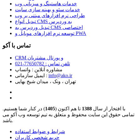
خدمات هاستینگ و میزبانی وب
خدمات سئو و بهینه سازی سایت
طراحی نرم افزارهای مبتنی بر وب
تبدیل انواع CMS به وردپرس
تبدیل وردپرس به CMS اختصاصی
توسعه نرم افزارهای موبایل و PWA
تماس با آکو
CRM و پورتال مشتریان
تلفن تماس :‌ 77650782-021
مشاوره آنلاین : واتساپ
info@ako.ir
ایمیل سازمانی :‌
تهران ، ونک ، میدان شیخ بهایی
با افتخار از سال
1388
تا هم اکنون (
1405
) در کنار شما هستیم.
تمامی حقوق این سایت محفوظ و متعلق به تیم توسعه وب آکو می
باشد.
شرایط و ضوابط استفاده
حریم شخصی کاربران