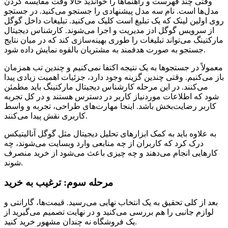
وقتی چند فهرست و راهنماها را خواندید حالا وقت مقایسه کردن
مدل‌ها است. نام سه مدل پیشنهادی را جستجو می‌‌کنید. در جستجو
روی اولین لینک که یک تبلیغ است کلیک می‌کنید. تبلیغات داخل گوگل
از سرویس گوگل ادز مدیریت و اجرا می‌شوند. کارشناس دیجیتال
مارکتینگ می‌تواند تبلیغات را طوری بهینه‌سازی کند که در میان نتایج
جستجو به صورت هدفمند به مشتریان بالقوه نمایش داده شود.
معمولاً در جستجوها به یک نتیجه اکتفا نمی‌کنیم و چندین تب همزمان
باز می‌کنیم. وقتی چندین گزینه وجود دارد، جزئیات اهمیت زیادی پیدا
می‌کنند. در این مرحله کارشناس دیجیتال مارکتینگ باید مطمئن
شود که اطلاعات موردنیاز کاربر در دسترس هستند و در کل تجربه
کاربر رضایت‌بخش باشد. اینجا مهارت‌های طراحی، تجربه و واسط
کاربری نقش پیدا می‌کنند.
به علاوه باید به کمک ابزارهای تحلیل دیجیتال مثل گوگل آنالیتیکس
درک کرد که کاربران از چه منابعی وارد وبسایت می‌شوند، چه
کارهایی انجام می‌دهند و چه چیزی باعث می‌شود از خرید منصرف
شوند.
مرحله سوم: ترغیب به خرید
بعد از کلی تحقیق به یک انتخاب نهایی می‌رسید. قیمت‌ها، گارانتی و
لوازم جانبی را هم بررسی می‌کنید و در نهایت تصمیم می‌گیرید از
یک فروشگاه نه چندان مشهور خرید کنید.