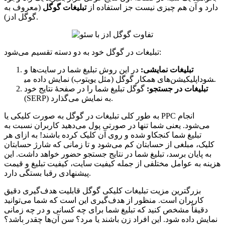
دارد و آن هم چیزی نیست جز استفاده از
تبلیغات گوگل
(معروف به
گوگل ادز).
تبلیغات در گوگل خود به دو دسته تقسیم می‌شود:
تبلیغات نمایشی:
در این روش تبلیغ شما در سایت‌ها و
اپلیکیشن‌های همکار گوگل (مثل یویتوب) نمایش داده می‎شود.
تبلیغات در جستجو:
گوگل تبلیغ شما را در صفحۀ نتایج خود
(SERP) به نمایش می‌گذارد.
به طور کلی تبلیغات در گوگل به صورت کلیکی یا PPC انجام
می‌شود. یعنی شما تنها در صورتی پول می‌دهید کاربران نسبت به
تبلیغ شما کنجکاو شده و روی آن کلیک کرده باشند! به ازای هر
کلیک، مبلغی از حسابتان کم می‌شود و تا زمانی که شارژ حسابتان
به پایان برسد، تبلیغ شما در نتایج جستجو حضور خواهد داشت. این
هزینه‌ به عوامل مختلفی از جمله کیفیت سایت، کیفیت تبلیغ و قیمت
پیشنهادی رقبا بستگی دارد.
بزرگترین مزیت تبلیغات کلیکی گوگل قابلیت هدف‌گیری دقیق
کاربران است. منظور از هدف‌گیری این است که شما می‌توانید
دقیقاً مشخص کنید که تبلیغ شما برای چه کسانی و در چه زمانی
نمایش داده شود. این افراد زن باشند یا مرد؟ سن آن‌ها چقدر باشد؟