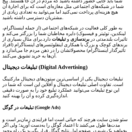
شما باید جایی حضور داشته باشید که مردم در آن جا هتستند. پیج‌
شما در شبکه‌های اجتماعی مثل مغازه‌ای است که برای اجارۀ آن
هیچ هزینه‌ای پرداخت نمی‌کنید اما می‌توانید به تعدادی زیادی از
مشتریان دسترسی داشته باشید.
به طور کلی فعالیت در شبکه‌های اجتماعی (از جمله اینستاگرام،
لینکدین، توئیتر و فیسبوک) دایره مخاطبان شما را بزرگتر می‌کند و
تاثیرات بلندمدتی در
برندسازی
و
تبلیغات
دارد.برای مثال بسیاری از
برندهای کوچک و بزرگ با همکاری اینفلوئنسرهای اینستاگرام (افراد
تاثیرگذار اینستاگرام) محصولاتشان را در ذهن مردم جا می‌اندازد و
آن‌ها به خرید تشویق می‌کنند.
تبلیغات دیجیتال (Digital Advertising)
تبلیغات دیجیتال یکی از اساسی‌ترین ستون‌های دیجیتال مارکتینگ
است. تفاوت اصلی تبلیغات دیجیتال و آفلاین این است که شما در
این نوع تبلیغات می‌توانید عملکرد تبلیغ خود را به صورت دقیقی
اندازه‌گیری کرده و آن را بهینه کنید.
تبلیغات در گوگل (Google Ads)
سئو شدن سایت هرچند که حیاتی است اما فرایندی زمان‌بر است و
مدت‌ها طول می‌کشد تا اعتماد گوگل را به‌دست آورید؛ ولی اگر
بخواهید یک شبه در صفحه اول نتایج گوگل قرار بگیرید یک راه وجود