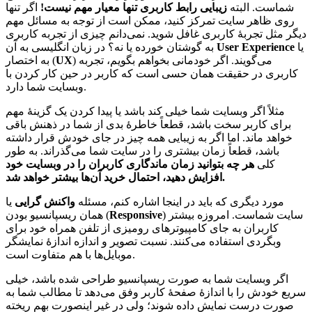
شماست. البته
زیبایی رابط کاربری تنها معیار مهم نیست!
اگر تنها
روی ظاهر سایت تمرکز کنید، ممکن است از توجه به مسائل مهم
دیگر مثل تجربۀ کاربری غافل شوید. نمی‌دانم چیزی از تجربه‌ کاربری
یا
User Experience
به گوشتان خورده یا نه؟ در زبان انگلیسی به آن
) می‌گویند. اگر خودمانی بخواهم بگویم، تجربه
UX
به اختصار (
کاربری در حقیقت همان حسی است که کاربر در حین کار کردن با
وبسایت شما دارد.
مثلاً اگر وبسایت شما خیلی کند باشد یا پیدا کردن یک گزینۀ مهم
برای کاربر سخت باشد، قطعاً خاطرۀ بدی از شما در ذهنش باقی
خواهد ماند. اما اگر به زیبایی همه چیز در جای خودش قرار داشته
باشد، قطعاً زمان بیشتری را در سایت شما می‌گذراند. به طور
کلی
هر چه بتوانید زمان ماندگاری کاربران را در وبسایت خود
افزایش دهید، احتمال خرید آن‌ها بیشتر خواهد شد.
مورد دیگری که باید در اینجا اشاره کنم، مسئله
واکنش گرایی
یا
) سایت شماست. امروزه بیشتر
Responsive
همان ریسپانسیو بودن (
کاربران به جای کامپیوترهای رومیزی از تلفن همراه خود برای
وبگردی استفاده می‌کنند. نسبت تصویر و اندازه اندازۀ نمایشگر
موبایل‌ها با هم متفاوت است.
اگر وبسایت شما به صورت ریسپانسیو طراحی شده باشد، خیلی
سریع خودش را با اندازۀ صفحۀ کاربر وفق می‌دهد تا مطالب شما به
صورت درست نمایش داده شوند؛ ولی در غیر اینصورت بهم ریخته