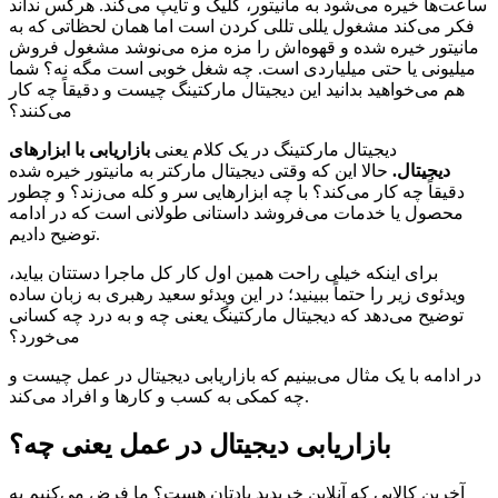
ساعت‌ها خیره می‌شود به مانیتور، کلیک و تایپ می‌کند. هرکس نداند
فکر می‌کند مشغول یللی تللی کردن است اما همان لحظاتی که به
مانیتور خیره شده و قهوه‌اش را مزه مزه می‌نوشد مشغول فروش
میلیونی یا حتی میلیاردی است. چه شغل خوبی است مگه نه؟ شما
هم می‌خواهید بدانید این دیجیتال مارکتینگ چیست و دقیقاً چه کار
می‌کنند؟
دیجیتال مارکتینگ در یک کلام یعنی
بازاریابی با ابزارهای
دیجیتال.
حالا این که وقتی دیجیتال مارکتر به مانیتور خیره شده
دقیقاً چه کار می‌کند؟ با چه ابزارهایی سر و کله می‌زند؟ و چطور
محصول یا خدمات می‌فروشد داستانی طولانی است که در ادامه
توضیح دادیم.
برای اینکه خیلی راحت همین اول کار کل ماجرا دستتان بیاید،
ویدئوی زیر را حتماً ببینید؛ در این ویدئو سعید رهبری به زبان ساده
توضیح می‌دهد که دیجیتال مارکتینگ یعنی چه و به درد چه کسانی
می‌خورد؟
در ادامه با یک مثال می‌بینیم که بازاریابی دیجیتال در عمل چیست و
چه کمکی به کسب و کارها و افراد می‌کند.
بازاریابی دیجیتال در عمل یعنی چه؟
آخرین کالایی که آنلاین خریدید یادتان هست؟ ما فرض می‌کنیم به