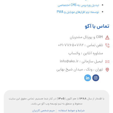
تبدیل وردپرس به CMS اختصاصی
توسعه نرم افزارهای موبایل و PWA
تماس با آکو
CRM و پورتال مشتریان
تلفن تماس :‌ 77650782-021
مشاوره آنلاین : واتساپ
ایمیل سازمانی :‌
info@ako.ir
تهران ، ونک ، میدان شیخ بهایی
1405
1388
با افتخار از سال
تا هم اکنون (
) در کنار شما هستیم. تمامی حقوق این سایت
محفوظ و متعلق به تیم توسعه وب آکو می باشد.
شرایط و ضوابط استفاده
حریم شخصی کاربران