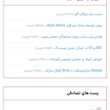
سایت ساز رایگان آکو
(16,828 بازدید)
روش توسعه چابک نرم افزار (Agile Softw...
(9,565 بازدید)
طراحی وب سایت ویژه نمایندگان مجلس شور...
(9,541 بازدید)
BCC و CC در ارسال ایمیل چیست؟...
(8,952 بازدید)
آموزش ایجاد و نمایش تصاویر پانوراما د...
(8,292 بازدید)
Outlook مایکروسافت با Drive گوگل سازگ...
(7,257 بازدید)
پست های تصادفی