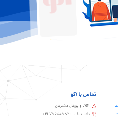
تماس با آکو
CRM و پورتال مشتریان
یت
ب
تلفن تماس :‌ 77650782-021