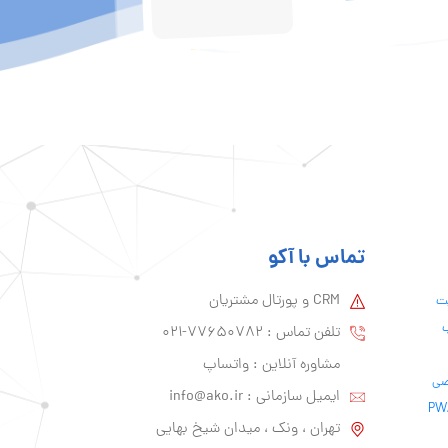
تماس با آکو
CRM و پورتال مشتریان
یت
ب
تلفن تماس :‌ 77650782-021
مشاوره آنلاین : واتساپ
ایمیل سازمانی :‌
info@ako.ir
تهران ، ونک ، میدان شیخ بهایی