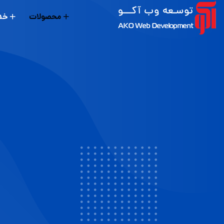
محصولات
خد