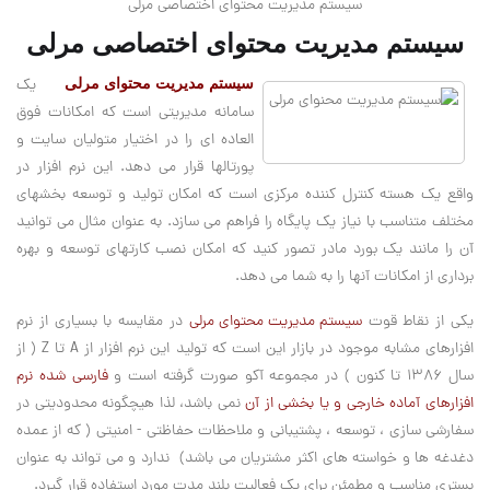
سیستم مدیریت محتوای اختصاصی مرلی
سیستم مدیریت محتوای اختصاصی مرلی
سیستم مدیریت محتوای مرلی
یک
سامانه مدیریتی است که امکانات فوق
العاده ای را در اختیار متولیان سایت و
پورتالها قرار می دهد. این نرم افزار در
واقع یک هسته کنترل کننده مرکزی است که امکان تولید و توسعه بخشهای
مختلف متناسب با نیاز یک پایگاه را فراهم می سازد. به عنوان مثال می توانید
آن را مانند یک بورد مادر تصور کنید که امکان نصب کارتهای توسعه و بهره
برداری از امکانات آنها را به شما می دهد
.
یکی از نقاط قوت
سیستم مدیریت محتوای مرلی
در مقایسه با بسیاری از نرم
افزارهای مشابه موجود در بازار این است که تولید این نرم افزار از
A
تا
Z
( از
سال 1386 تا کنون ) در مجموعه آکو صورت گرفته است و
فارسی شده نرم
افزارهای آماده خارجی و یا بخشی از آن
نمی باشد، لذا هیچگونه محدودیتی در
سفارشی سازی ، توسعه ، پشتیبانی و ملاحظات حفاظتی - امنیتی ( که از عمده
دغدغه ها و خواسته های اکثر مشتریان می باشد) ندارد و می تواند به عنوان
بستری مناسب و مطمئن برای یک فعالیت بلند مدت مورد استفاده قرار گیرد
.