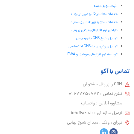
ثبت انواع دامنه
خدمات هاستینگ و میزبانی وب
خدمات سئو و بهینه سازی سایت
طراحی نرم افزارهای مبتنی بر وب
تبدیل انواع CMS به وردپرس
تبدیل وردپرس به CMS اختصاصی
توسعه نرم افزارهای موبایل و PWA
تماس با آکو
CRM و پورتال مشتریان
تلفن تماس :‌ 77650782-021
مشاوره آنلاین : واتساپ
ایمیل سازمانی :‌
info@ako.ir
تهران ، ونک ، میدان شیخ بهایی