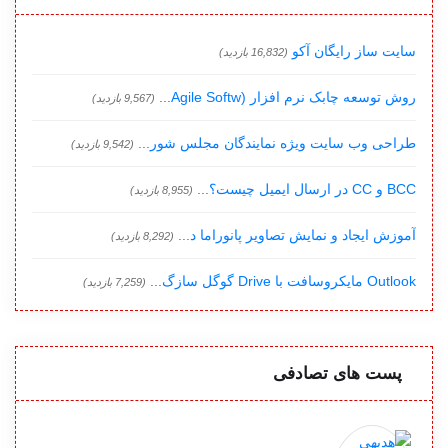
سایت ساز رایگان آکو
(16,832 بازدید)
روش توسعه چابک نرم افزار (Agile Softw...
(9,567 بازدید)
طراحی وب سایت ویژه نمایندگان مجلس شور...
(9,542 بازدید)
BCC و CC در ارسال ایمیل چیست؟...
(8,955 بازدید)
آموزش ایجاد و نمایش تصاویر پانوراما د...
(8,292 بازدید)
Outlook مایکروسافت با Drive گوگل سازگ...
(7,259 بازدید)
پست های تصادفی