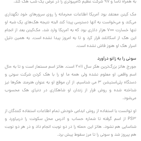
به همراه ناسا و ۹۷ شرکت عظیم کامپیوتری را در عرض یک شب هک کند.
مک کینن معتقد بود آمریکا اطلاعات محرمانه را روی سرورهای خود نگهداری
می‌کند و می‌خواست به آنها دسترسی پیدا کند البته نتیجه هک‌های یک شبه او
تنها خسارت ۷۰۰ هزار دلاری بود که به آمریکا وارد شد. مک‌کینن بعد از انجام
این هک از اسکاتلند فرار کرد و تا به امروز پیدا نشده است. به همین دلیل
اسرار هک او هنوز فاش نشده است.
سونی را به زانو درآورد
جورج هاتز بزرگ‌ترین هکر سال ۲۰۱۱ است. هاتز اسم مستعار است و تا به حال
اسم واقعی او معلوم نشده ولی همه ما او را با هک کردن شرکت سونی و
دستگاه پلی‌استیشن ۳ می شناسیم. از آن موقع او به عنوان هنرمند هکرها نیز
شناخته شده و روش فرار از زندان او شاهکاری در دنیای هک محسوب
می‌شود.
او توانست با استفاده از روش ابداعی خودش تمام اطلاعات استفاده کنندگان از
PS۳ از اسم گرفته تا شماره حساب و آدرس محل سکونت را دربیاورد و
شناسایی هم نشود. هاتز این حمله را در دو نوبت انجام داد و در هر دو نوبت
هم پیروز شد و سونی را تا مرز سقوط پیش برد.