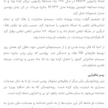
شبکه رادیویی KIISFM در سال ۱۹۹۱ یک مسابقه رادیویی برگزار کرده بود و به
برنده مسابقه اتومبیل پورشه مدل S۲۹۴۴ جایزه می‌داد. در آن زمان پولسن
بسیار جسورانه عمل کرد.
او تصمیم گرفت برنده پورشه باشد. سیستم مخابرات را هک کرد و تمام
تماس‌های تلفنی به شبکه رادیویی را مسدود کرد. سپس برای لو نرفتن هک
دیگری در شبکه تلفنی انجام داد و با شبکه، ۱۰۲ تماس تلفنی تقلبی برقرار کرد
که هرکدام برنده می‌شدند، در حقیقت او برنده شده بود.
از آنجا که فکر برنده شدن او را از سیستم‌های امنیتی خود غافل کرد همان روز
توسط هکرهای FBI هک و دستگیر شد. پولسن که برای بردن جایزه تمام
سیستم مخابراتی کشور را مختل کرده بود به ۵۱ ماه حبس و پرداخت جریمه
نقدی محکوم شد.
پسر مافیایی
یان رومانوسکی یکی دیگر از هکرهای مخوف روسی است. او تا به حال صدمات
بسیاری به اینترنت وارد کرده است. رومانوسکی که به نام «مافیا بوی» نیز
شناخته می‌شود به سایت‌هایی مانند یاهو، ای بی و آمازون حمله کرده است.
حملات او ماه‌ها کار این سایت‌ها را به تاخیر انداخته و صدمات مالی جدی به