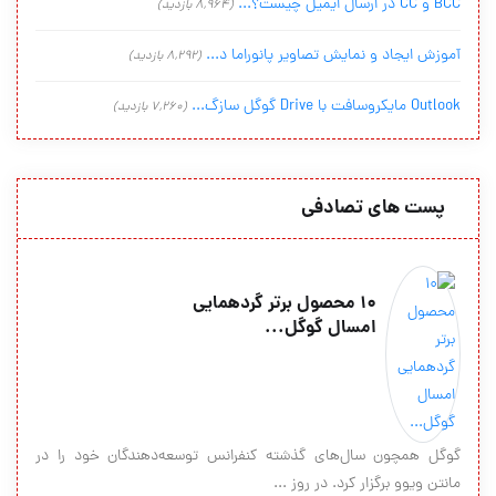
BCC و CC در ارسال ایمیل چیست؟...
(8,964 بازدید)
آموزش ایجاد و نمایش تصاویر پانوراما د...
(8,292 بازدید)
Outlook مایکروسافت با Drive گوگل سازگ...
(7,260 بازدید)
پست های تصادفی
۱۰ محصول برتر گردهمایی
امسال گوگل...
گوگل همچون سال‌های گذشته کنفرانس توسعه‌دهندگان خود را در
مانتن ویوو برگزار کرد. در روز ...