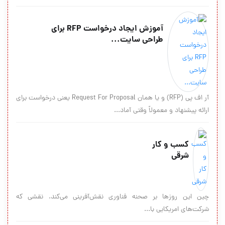
آموزش ایجاد درخواست RFP برای
طراحی سایت...
آر اف پی (RFP) و یا همان Request For Proposal یعنی درخواست برای
ارائه پیشنهاد و معمولاً وقتی آماد...
کسب و کار
شرقی
چين اين روزها بر صحنه‌ فناوری نقش‌آفرينی می‌کند. نقشی که
شرکت‌های امريکایی با...