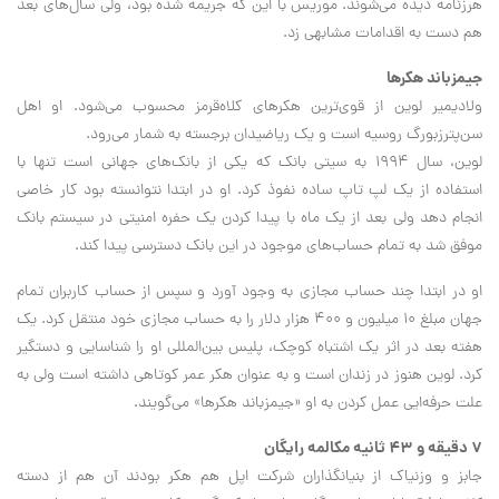
هرزنامه دیده می‌شوند. موریس با این که جریمه شده بود، ولی سال‌های بعد
هم دست به اقدامات مشابهی زد.
جیمزباند هکرها
ولادیمیر لوین از قوی‌ترین هکرهای کلاه‌قرمز محسوب می‌شود. او اهل
سن‌پترزبورگ روسیه است و یک ریاضیدان برجسته به شمار می‌رود.
لوین، سال ۱۹۹۴ به سیتی بانک که یکی از بانک‌های جهانی است تنها با
استفاده از یک لپ تاپ ساده نفوذ کرد. او در ابتدا نتوانسته بود کار خاصی
انجام دهد ولی بعد از یک ماه با پیدا کردن یک حفره امنیتی در سیستم بانک
موفق شد به تمام حساب‌های موجود در این بانک دسترسی پیدا کند.
او در ابتدا چند حساب مجازی به وجود آورد و سپس از حساب کاربران تمام
جهان مبلغ ۱۰ میلیون و ۴۰۰ هزار دلار را به حساب مجازی خود منتقل کرد. یک
هفته بعد در اثر یک اشتباه کوچک، پلیس بین‌المللی او را شناسایی و دستگیر
کرد. لوین هنوز در زندان است و به عنوان هکر عمر کوتاهی داشته است ولی به
علت حرفه‌ايی عمل کردن به او «جیمزباند هکرها» می‌گویند.
۷ دقیقه و ۴۳ ثانیه مکالمه رایگان
جابز و وزنیاک از بنیانگذاران شرکت اپل هم هکر بودند آن هم از دسته