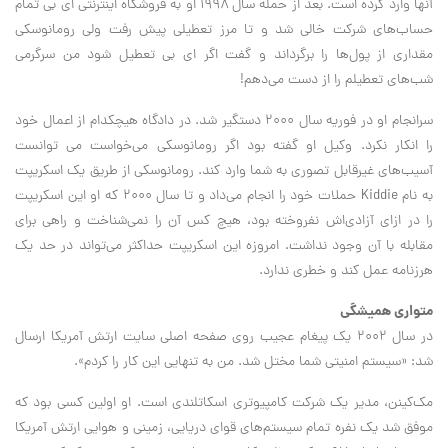
آنها وارد کرده است. بعد از حمله سال ۱۹۹۸ او به فروشگاه اینترنتی ای بی تمام
حساب‌های شرکت خالی شد و تا مرز تعطیلی پیش رفت ولی رومانوسکی
مقداری از پول‌ها را برگرداند و گفت اگر ای بی تعطیل شود من سرگرمی
شب‌های تعطیلم را از دست می‌دهم!
سرانجام او در فوریه سال ۲۰۰۰ دستگیر شد. در دادگاه هیچکدام از اعمال خود
را انکار نکرد. وکیل او گفته بود اگر رومانوسکی می‌خواست می توانست
آسیب‌های غیرقابل تصوری به شما وارد کند. رومانوسکی از طریق یک اسکریپت
به نام Kiddie حملات خود را انجام می‌داد و تا سال ۲۰۰۰ که او این اسکریپت
را در ازای آزادی‌اش نفروخته بود، هیچ کس آن را نمی‌شناخت و راهی برای
مقابله با آن وجود نداشت. امروزه این اسکریپت حداکثر می‌تواند در حد یک
هرزنامه عمل کند و خطری ندارد.
متواری همیشگی
در سال ۲۰۰۲ یک پیغام عجیب روی صفحه اصلی سایت ارتش آمریکا ارسال
شد:‌ «سیستم امنیتی شما مختل شد. من به تنهایی این کار را کردم».
مک‌کینن، مدیر یک شرکت کامپیوتری اسکاتلندی است. او اولین کسی بود که
موفق شد یک نفره تمام سیستم‌های قوای دریایی، زمینی و هوایی ارتش آمریکا