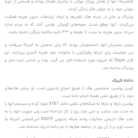
کلاه‌سیاه! آنها از همان روزگار جوانی با یکدیگر همکار بودند و قسمتی از دوره
جوانی خود را به عنوان هکر زندگی کردند.
وزنیاک و جایز در زمینه هک تلفن‌ها و ایجاد ارتباطات بدون هزینه فعالیت
می‌کردند. آنها موفق شدند جعبه‌های کوچکی طراحی کنند که به مردم اجازه
می‌داد بدون هزینه به مدت ۷ دقیقه و ۴۳ ثانیه مکالمه رایگان داشته باشند.
بیشتر مشتریان آنها دانشجویانی بودند که برای تحصیل به آمریکا می‌رفتند و
می خواستند برای ارتباط برقرارکردن با خانواده خود هزینه کمتری بپردازند. نرم
افزار Skype که امروزه مورد استفاده قرار می گیرد، بعدا بر اساس ایده جابز و
وزنیاک ساخته شد.
دانته تاریک
کوین پولسن، متخصص هک از طریق امواج رادیویی است. او بیشتر هک‌های
خود را از طریق تلفن همراه انجام داده است.
پولسن بارها و بارها به شبکه‌های تلفنی مانند AT&T نفوذ کرده و سیستم آنها را
به مدت چند ساعت و حتی چند روز از کار انداخته است ولی شهرت خود را به
علت هک تاریخی مخابرات واحد شبکه رادیویی KIISFM لس‌آنجلس آمریکا به
دست آورد و از آن روز در جامعه هکرها با نام دانته تاریک شناخته شد.