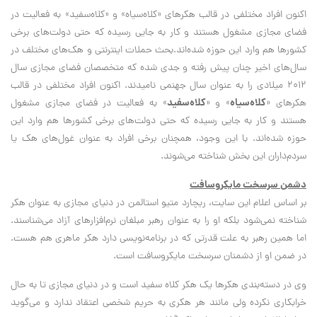
اكنون افراد مختلفي در قالب هكرهاي «كلاه‌سياه» و «كلاه‌سفيد» به فعاليت در
فضاي مجازي مشغول هستند و كار به جايي رسيده كه حتي دولت‌هاي برخي
كشورها هم وارد اين حوزه شده‌اند.بحث حملات اينترنتي و هك‌هاي مختلف در
سال‌هاي اخير چنان پيش رفته و جدي شده كه متخصصان فضاي مجازي سال
۲۰۱۲ ميلادي را به عنوان سال جهنمي ناميدند. اكنون افراد مختلفي در قالب
كلاه‌سياه
كلاه‌سفيد
هكرهاي «
» و «
» به فعاليت در فضاي مجازي مشغول
هستند و كار به جايي رسيده كه حتي دولت‌هاي برخي كشورها هم وارد اين
حوزه شده‌اند. با اين وجود، همچنان برخي افراد به عنوان غول‌هاي هك يا
سردم‌داران اين بخش شناخته مي‌شوند.
دشمن سرسخت مايكروسافت
بر اساس اعلام اين سايت، ریچارد متیو استالمن در دنیای مجازی به عنوان هکر
شناخته نمی‌شود بلکه او را به عنوان رهبر مبلغان نرم‌افزارهای آزاد می‌شناسند.
اما همین رهبر به علت قدرتی که در برنامه‌نویسی دارد هکر ماهری هم هست.
در ضمن او از دشمنان سرسخت مایکروسافت است.
وي در دسته‌بندی هکرها یک هکر کلاه سفید است و در دنیای مجازی تا به حال
خرابکاری نکرده ولی مانند هر هکری به حریم شخصی اعتقاد ندارد و می‌‌گوید