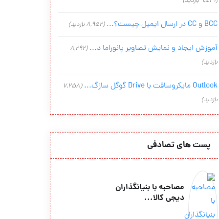
(9,541 بازدید)
BCC و CC در ارسال ایمیل چیست؟...
(8,952 بازدید)
آموزش ایجاد و نمایش تصاویر پانوراما د...
(8,292
بازدید)
Outlook مایکروسافت با Drive گوگل سازگ...
(7,258
بازدید)
پست های تصادفی
مصاحبه با بنیانگذاران
دیجی کالا...