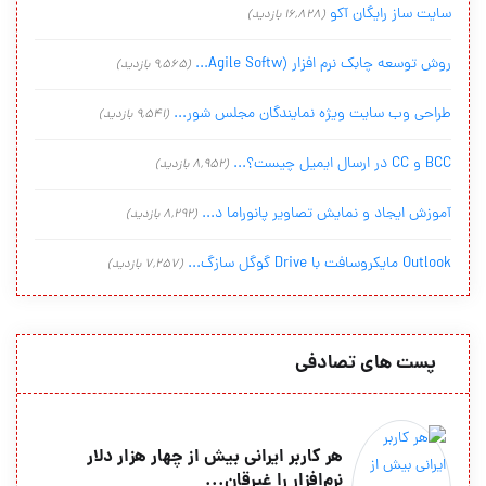
سایت ساز رایگان آکو
(16,828 بازدید)
روش توسعه چابک نرم افزار (Agile Softw...
(9,565 بازدید)
طراحی وب سایت ویژه نمایندگان مجلس شور...
(9,541 بازدید)
BCC و CC در ارسال ایمیل چیست؟...
(8,952 بازدید)
آموزش ایجاد و نمایش تصاویر پانوراما د...
(8,292 بازدید)
Outlook مایکروسافت با Drive گوگل سازگ...
(7,257 بازدید)
پست های تصادفی
هر کاربر ایرانی بیش از چهار هزار دلار
نرم‌افزار را غیرقان...