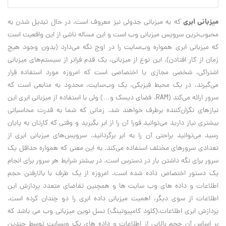
میزبانی ابری
که به میزبانی جدولی نیز معروف است، در حال تبدیل شدن به
محبوب‌ترین سرویس میزبانی وب است و این مساله ناشی از این واقعیت است
که میزبانی ابری همواره وب‌سایت را در اوج نگه می‌دارد (بدون وجود هیچ
زمان از کار افتادن). این نوع از میزبانی، یک قدم فراتر از سیستم‌های میزبانی
اشتراکی، شخصی مجازی یا اختصاصی است که امروزه مورد استفاده قرار
می‌گیرند. در یک محیط فیزیکی، یک وب‌سایت، محدود به منابعی است که
سرور ارائه می‌کند (RAM، فضای دیسک و…) ولی با استفاده از میزبانی ابری این
نیازهای نگران‌کننده برطرف خواهند شد. زمانی که شما به قدرت محاسباتی
بیشتری نیاز دارید می‌توانید فورا آن را از ابر بگیرید و وقتی که کارتان به پایان
رسید می‌توانید براحتی آن را به ابر برگردانید. سرویس‌های میزبانی ابری از
تعدادی سرورهای مختلف استفاده می‌کند. به این معنی که همواره حداقل یک
سرور برای نگه داشتن بار در دسترس است. در بیشتر شرایط هر سرور برای انجام
یک دستور اختصاص داده شده است. امروزه از یک طرف با بالارفتن حجم
اطلاعات و داده های وب سایت ها و همچنین تقاضای متعدد پردازش این
اطلاعات از سوی دیگر، اهمیت میزبانی داده ابری را دو چندان کرده است.
پردازش ابری اطلاعات،(کلود کامپیوتینگ) نسل نوین میزبانی وب می باشد که
بر اساس آن حجم بالایی از اطلاعات و داده های یک وبسایت توسط چندین