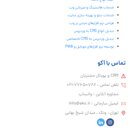
خدمات هاستینگ و میزبانی وب
خدمات سئو و بهینه سازی سایت
طراحی نرم افزارهای مبتنی بر وب
تبدیل انواع CMS به وردپرس
تبدیل وردپرس به CMS اختصاصی
توسعه نرم افزارهای موبایل و PWA
تماس با آکو
CRM و پورتال مشتریان
تلفن تماس :‌ 77650782-021
مشاوره آنلاین : واتساپ
ایمیل سازمانی :‌
info@ako.ir
تهران ، ونک ، میدان شیخ بهایی