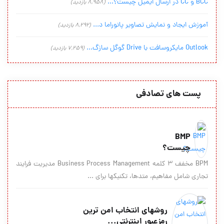
BCC و CC در ارسال ایمیل چیست؟...
(8,958 بازدید)
آموزش ایجاد و نمایش تصاویر پانوراما د...
(8,292 بازدید)
Outlook مایکروسافت با Drive گوگل سازگ...
(7,259 بازدید)
پست های تصادفی
BMP
چیست؟
BPM مخفف 3 کلمه Business Process Management مدیریت فرایند
تجاری شامل مفاهیم، متدها، تکنیکها برای ...
روشهای انتخاب امن ترین
رمزعبور اینترنتی...