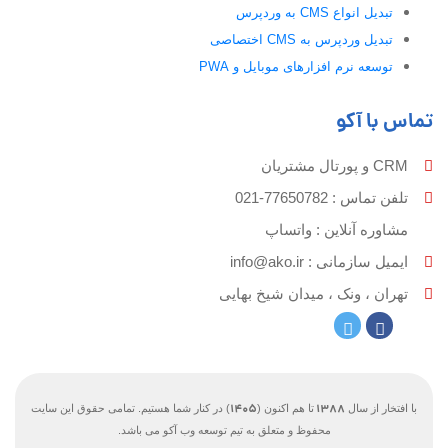
تبدیل انواع CMS به وردپرس
تبدیل وردپرس به CMS اختصاصی
توسعه نرم افزارهای موبایل و PWA
تماس با آکو
CRM و پورتال مشتریان
تلفن تماس :‌ 77650782-021
مشاوره آنلاین : واتساپ
ایمیل سازمانی :‌
info@ako.ir
تهران ، ونک ، میدان شیخ بهایی
1405
1388
با افتخار از سال
تا هم اکنون (
) در کنار شما هستیم. تمامی حقوق این سایت
محفوظ و متعلق به تیم توسعه وب آکو می باشد.