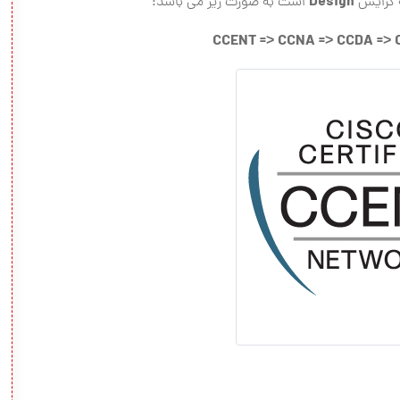
Design
ه گرایش
است به صورت زیر می باشد:
CCENT => CCNA => CCDA => 