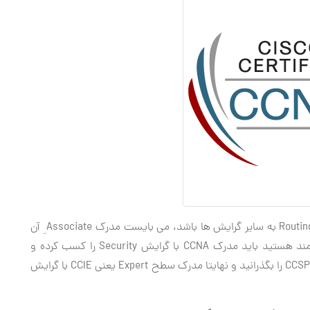
بعد از آن چنانچه خواستار تغییر گرایش از Routing & Switching به سایر گرایش ها باشد، می بایست مدرک Associate ِ آن
گرایش را نیز اخذ کنید، مثلا چنانچه به Security علاقه مند هستید باید مدرک CCNA با گرایش Security را کسب کرده و
سپس به سطح بالاتر یعنی Professional صعود نموده و CCSP را بگذرانید و نهایتا مدرک سطح Expert یعنی CCIE با گرایش