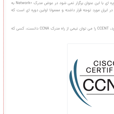
سطح Entry با مدرک CCENT ابتدایی بوده و در ایران دوره ای با این عنوان برگزار نمی شود در عوض مدرک +Network به
ایران مورد توجه قرار داشته و معمولا اولین دوره ای است که
البته CCENT معادل +Network نبوده و سطح بالاتری دارد، CCENT را می توان نیمی از راه مدرک CCNA دانست، کسی که