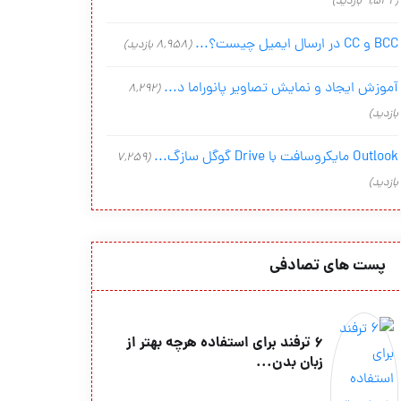
(9,542 بازدید)
BCC و CC در ارسال ایمیل چیست؟...
(8,958 بازدید)
آموزش ایجاد و نمایش تصاویر پانوراما د...
(8,292
بازدید)
Outlook مایکروسافت با Drive گوگل سازگ...
(7,259
بازدید)
پست های تصادفی
۶ ترفند برای استفاده هرچه بهتر از
زبان بدن...