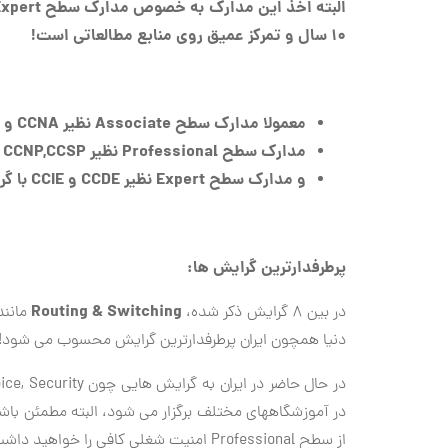
۱۰ سال و تمرکز عمیق روی منابع مطالعاتی است!
معمولا مدارک سطح Associate نظیر CCNA و CCDA را معادل کارشناسی شبکه
مدارک سطح Professional نظیر CCNP,CCSP و CCDP را معادل کارشناسی ارشد شبکه
و مدارک سطح Expert نظیر CCDE و CCIE با گرایش های مختلف را معادل دکترای شبکه می دانند.
پرطرفدارترین گرایش ها:
Routing & Switching
در بین ۸ گرایش ذکر شده،
مانند
دنیا همچون ایران پرطرفدارترین گرایش محسوب می شود!
در آموزشگاههای مختلف برگزار می شود، البته مطمئن با
از سطح Professional امنیت شغلی کافی را خواهید داشت!