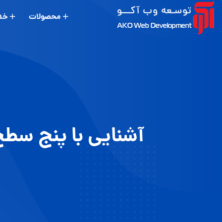
محصولات
خد
آشنایی با پنج سطح