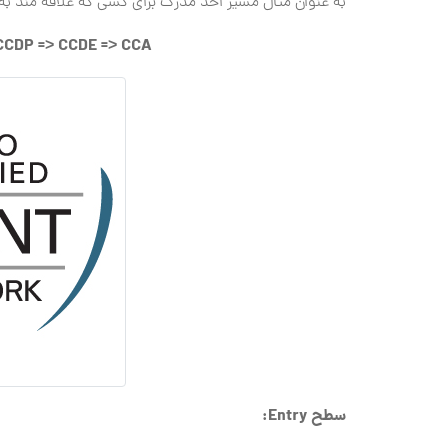
به عنوان مثال مسیر اخذ مدرک برای کسی که علاقه مند ب
CCDP => CCDE => CCA
سطح Entry: