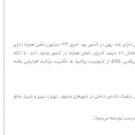
"در حالی که در طول ۳۰ سال پیش تنها ۴۰۰ هزار موبایل دارای باند پهن در کشور بود امروز ۳۴ میلیون تلفن همراه دارای
اینترنت باند پهن داریم. ۶۵ میلیون گوشی هوشمند معادل ۷۰ درصد کاربران تلفن همراه در کشور وجود دارد. با آنکه
یافتی
ADSL
از کیلوبیت برثانیه به مگابیت برثانیه افزایش یافته
ل ترافیک داده‌ی داخلی در شهرهای مشهد، تهران، تبریز و شیراز خاطر
."