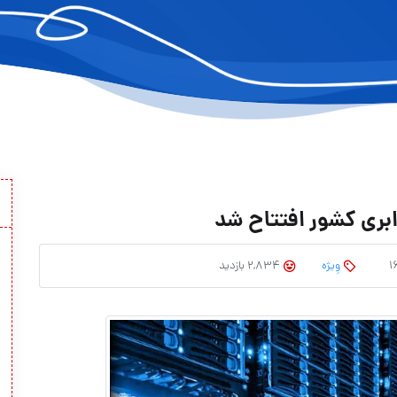
ابری کشور افتتاح شد
وِیژه
2,834 بازدید