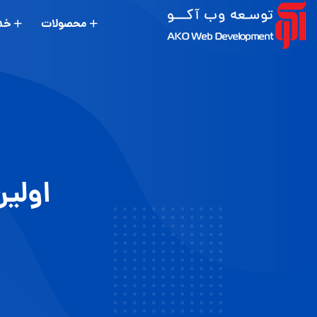
محصولات
خد
اولین