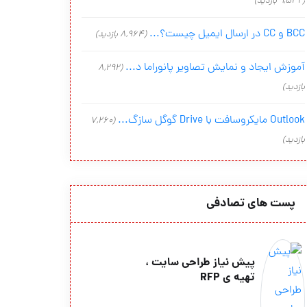
(9,542 بازدید)
BCC و CC در ارسال ایمیل چیست؟...
(8,964 بازدید)
آموزش ایجاد و نمایش تصاویر پانوراما د...
(8,292
بازدید)
Outlook مایکروسافت با Drive گوگل سازگ...
(7,260
بازدید)
پست های تصادفی
پیش نیاز طراحی سایت ،
تهیه ی RFP