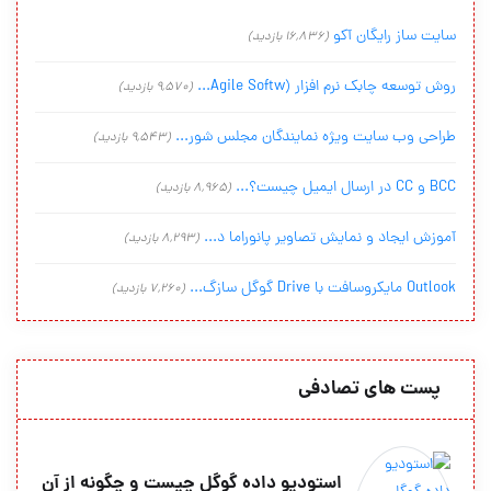
سایت ساز رایگان آکو
(16,836 بازدید)
روش توسعه چابک نرم افزار (Agile Softw...
(9,570 بازدید)
طراحی وب سایت ویژه نمایندگان مجلس شور...
(9,543 بازدید)
BCC و CC در ارسال ایمیل چیست؟...
(8,965 بازدید)
آموزش ایجاد و نمایش تصاویر پانوراما د...
(8,293 بازدید)
Outlook مایکروسافت با Drive گوگل سازگ...
(7,260 بازدید)
پست های تصادفی
استودیو داده گوگل چیست و چگونه از آن