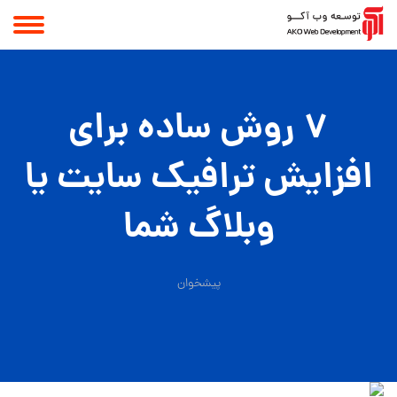
7 روش ساده براي
افزايش ترافيک سايت يا
وبلاگ شما
پیشخوان