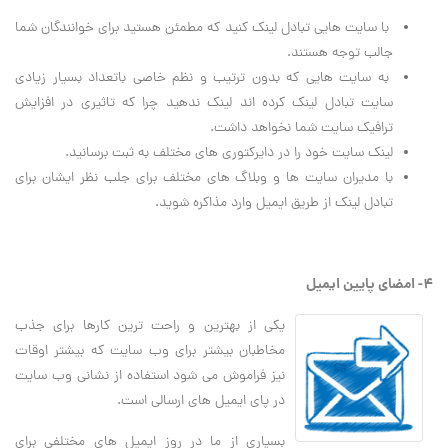
با سايت هايي تبادل لينک کنيد که مطمئن هستيد براي خوانندگان شما
جالب توجه هستند.
به سايت هايي که بدون ترتيب و نظم خاصي باتعداد بسيار زيادي
سايت تبادل لينک کرده اند لينک ندهيد چرا که تاثيري در افزايش
ترافيک سايت شما نخواهد داشت.
لينک سايت خود را در دايرکتوري هاي مختلف به ثبت برسانيد.
با مديران سايت ها و وبلاگ هاي مختلف براي جلب نظر ايشان براي
تبادل لينک از طريق ايميل وارد مذاکره شويد.
4- امضاي پايين ايميل
يکي از بهترين و راحت ترين کارها براي جذب
مخاطبان بيشتر براي وب سايت که بيشتر اوقات
نيز فراموش مي شود استفاده از نشاني وب سايت
در پاي ايميل هاي ارسالي است.
بسياري از ما در روز ايميل هاي مختلفي براي