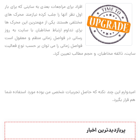
افراد براي مراجعات بعدي به سايتي که براي بار
اول نظر آنها را جلب کرده نيازمند محرک هاي
مختلفي هستند يکي از مهمترين اين محرک ها
براي تداوم ارتباط مخاطبان با سايت به روز
رساني در فواصل زماني منظم و معقول است
فواصل زماني را مي توان بر حسب نوع فعاليت
سايت، ذائقه مخاطبان، و حجم مطالب تعيين کرد.
اميدوارم اين چند نکته که حاصل تجربيات شخصي من بوده مورد استفاده شما
هم قرار بگيرد.
پربازدیدترین اخبار