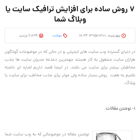
7 روش ساده براي افزايش ترافيک سايت يا
وبلاگ شما
چهارشنبه , ۱۳۹۵/۰۲/۰۱ ۱۷:۲۴
مقالات
2,824 بازدید
در دنياي گسترده وب سايت هاي اينترنتي و در حالي که در موضوعات گوناگون
هزاران سايت مشغول به کار هستند مهمترين دغدغه مديران سايت ها جذب
مخاطبان بيشتر براي سايت مي باشد. در اينجا قصد داريم اشاره اي داشته
باشيم به هفت روش بسيار ساده ولي موثر براي جذب مخاطب براي سايت يا
وبلاگ.
1- نوشتن مقالات
نوشتن مقاله در موضوعاتي که به وب سايت شما