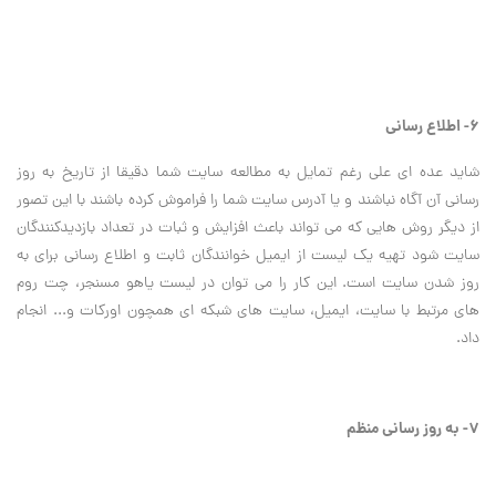
6- اطلاع رساني
شايد عده اي علي رغم تمايل به مطالعه سايت شما دقيقا از تاريخ به روز
رساني آن آگاه نباشند و يا آدرس سايت شما را فراموش کرده باشند با اين تصور
از ديگر روش هايي که مي تواند باعث افزايش و ثبات در تعداد بازديدکنندگان
سايت شود تهيه يک ليست از ايميل خوانندگان ثابت و اطلاع رساني براي به
روز شدن سايت است. اين کار را مي توان در ليست ياهو مسنجر، چت روم
هاي مرتبط با سايت، ايميل، سايت هاي شبکه اي همچون اورکات و... انجام
داد.
7- به روز رساني منظم