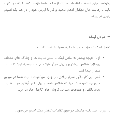
بخواهيد براي دريافت اطلاعات بيشتر از سايت شما بازديد کنند. البته اين کار را
بايد با رعايت حال ديگران انجام دهيد و کار با ارزش خود را در حد يک اسپمر
پايين نياوريد.
3- تبادل لينک
تبادل لينک دو مزيت براي شما به همراه خواهد داشت:
اولاً، هرچه بيشتر به تبادل لينک با ساير سايت ها و وبلاگ هاي مختلف
بپردازيد شانس بيشتري را براي ديگر افراد بوجود خواهيد آورد تا سايت
شما را پيدا کنند.
ثانياً اين کار تاثير بسيار زيادي در بهبود موقعيت سايت شما در موتور
هاي جستجو دارد. چرا که شانس شما را براي قرار گرفتن در موقعيت
هاي بالايي و صفحات ابتدايي کاوش هاي کاربران بالا مي برد.
در زير به چند نکته مختلف در مورد تاثيرات تبادل لينک اشاره مي شود: